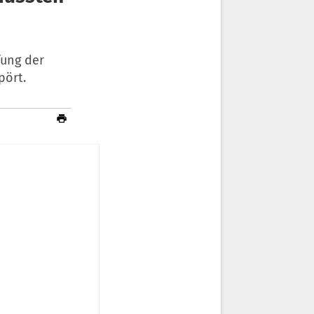
fung der
pört.