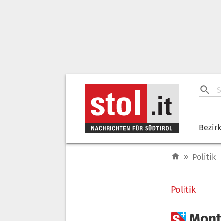
Bezir
»
Politik
Politik

Mont