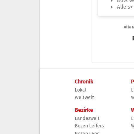
Chronik
P
Lokal
L
Weltweit
W
Bezirke
W
Landesweit
L
Bozen Leifers
W
Bozen Land