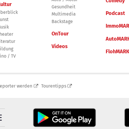
Comedy
ultur
Gesundheit
berblick
Podcast
Multimedia
unst
Backstage
ImmoMAR
usik
OnTour
heater
AutoMAR
iteratur
Videos
ildung
FlohMAR
ino / TV
reporter werden
Tourentipps