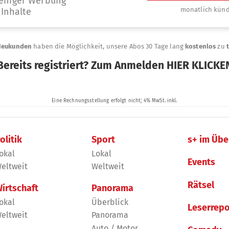
olitik
Sport
s+ im Übe
okal
Lokal
Events
eltweit
Weltweit
Rätsel
irtschaft
Panorama
okal
Überblick
Leserrepo
eltweit
Panorama
Auto / Motor