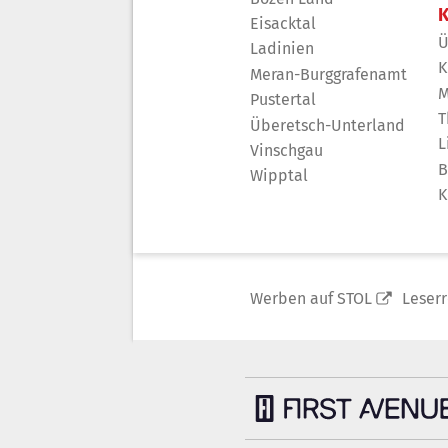
K
Eisacktal
Ü
Ladinien
K
Meran-Burggrafenamt
M
Pustertal
T
Überetsch-Unterland
L
Vinschgau
B
Wipptal
K
Werben auf STOL
Leser