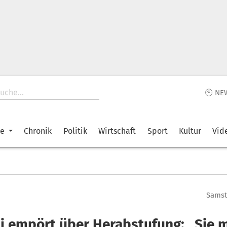
🕙 NE
ke
Chronik
Politik
Wirtschaft
Sport
Kultur
Vid
Samsta
i empört über Herabstufung: „Sie 