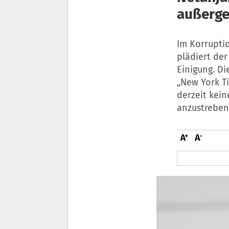
außerge
Im Korrupti
plädiert der
Einigung. Di
„New York T
derzeit kei
anzustreben