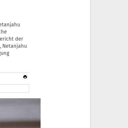
Netanjahu
che
ericht der
, Netanjahu
gung