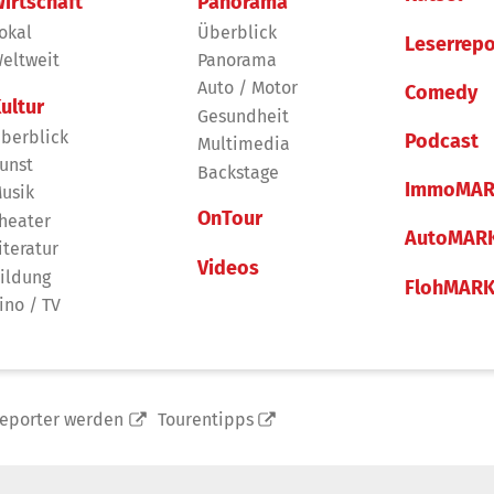
irtschaft
Panorama
okal
Überblick
Leserrepo
eltweit
Panorama
Auto / Motor
Comedy
ultur
Gesundheit
berblick
Podcast
Multimedia
unst
Backstage
ImmoMAR
usik
OnTour
heater
AutoMAR
iteratur
Videos
ildung
FlohMAR
ino / TV
reporter werden
Tourentipps