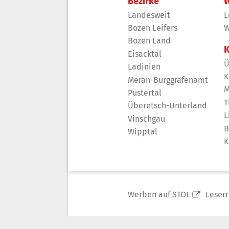
Bezirke
W
Landesweit
L
Bozen Leifers
W
Bozen Land
K
Eisacktal
Ü
Ladinien
K
Meran-Burggrafenamt
M
Pustertal
T
Überetsch-Unterland
L
Vinschgau
B
Wipptal
K
Werben auf STOL
Leser