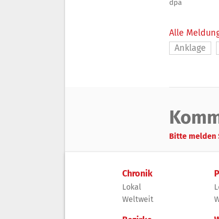
dpa
Alle Meldung
Anklage
Komm
Bitte melden 
Chronik
P
Lokal
L
Weltweit
W