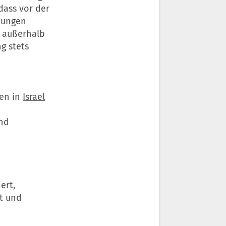
„dass vor der
hungen
n außerhalb
g stets
en in
Israel
und
ert,
t und