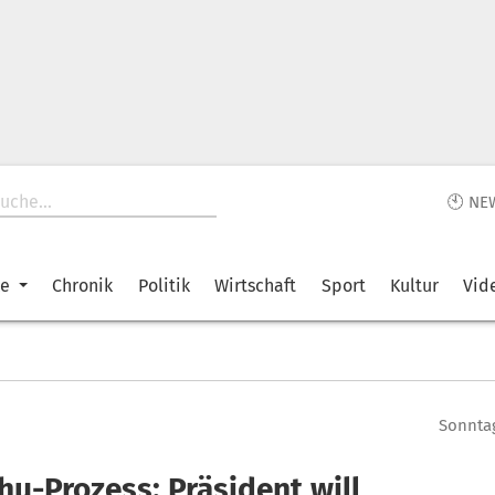
🕙 NE
ke
Chronik
Politik
Wirtschaft
Sport
Kultur
Vid
Sonntag
hu-Prozess: Präsident will