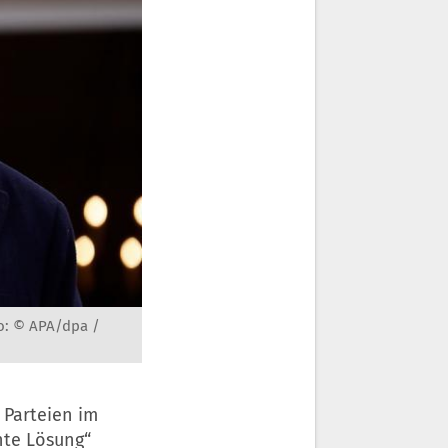
o: © APA/dpa /
 Parteien im
hte Lösung“