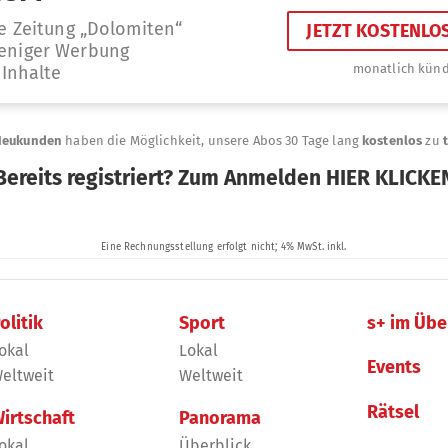
olitik
Sport
s+ im Übe
okal
Lokal
Events
eltweit
Weltweit
Rätsel
irtschaft
Panorama
okal
Überblick