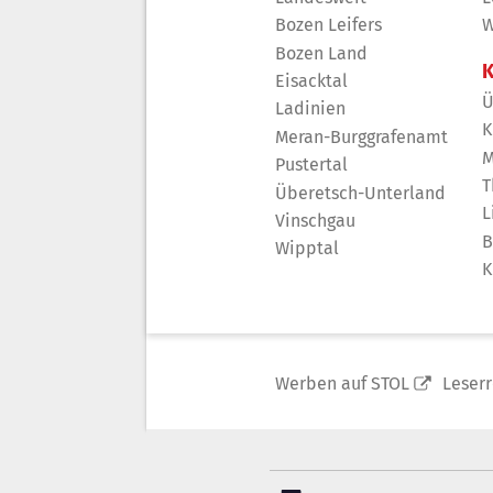
Bozen Leifers
W
Bozen Land
K
Eisacktal
Ü
Ladinien
K
Meran-Burggrafenamt
M
Pustertal
T
Überetsch-Unterland
L
Vinschgau
B
Wipptal
K
Werben auf STOL
Leser