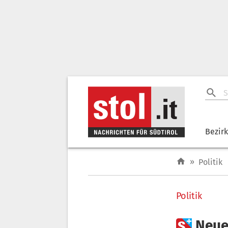
Bezir
»
Politik
Politik

Neue