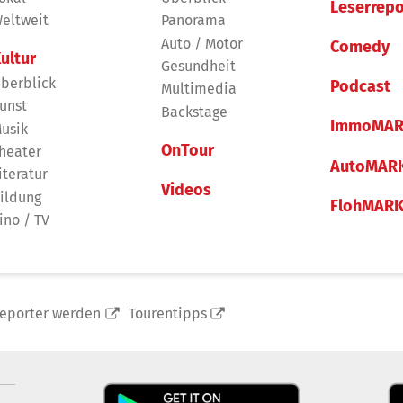
Leserrepo
eltweit
Panorama
Auto / Motor
Comedy
ultur
Gesundheit
berblick
Podcast
Multimedia
unst
Backstage
ImmoMAR
usik
OnTour
heater
AutoMAR
iteratur
Videos
ildung
FlohMAR
ino / TV
reporter werden
Tourentipps