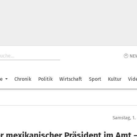
🕙 NE
ke
Chronik
Politik
Wirtschaft
Sport
Kultur
Vid
Samstag, 1
r mexikanischer Präsident im Amt 