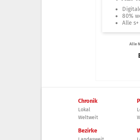
Chronik
P
Lokal
L
Weltweit
W
Bezirke
W
Landesweit
L