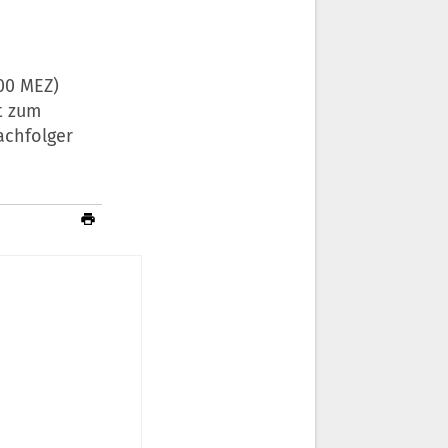
00 MEZ)
t zum
achfolger