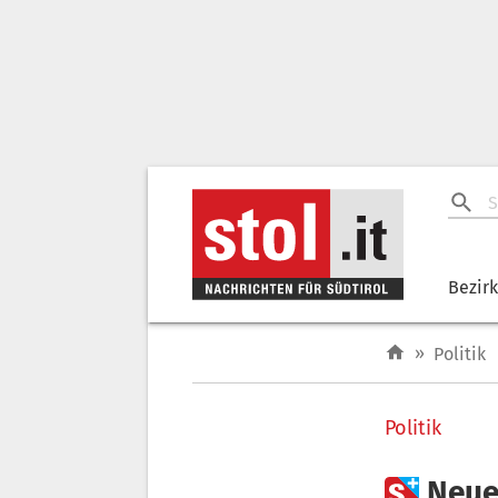
Bezir
»
Politik
Politik

Neue