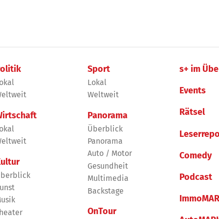
olitik
Sport
s+ im Übe
okal
Lokal
Events
eltweit
Weltweit
Rätsel
irtschaft
Panorama
okal
Überblick
Leserrepo
eltweit
Panorama
Auto / Motor
Comedy
ultur
Gesundheit
berblick
Podcast
Multimedia
unst
Backstage
ImmoMAR
usik
OnTour
heater