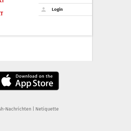
KT
Login
KT
|
sh-Nachrichten
Netiquette