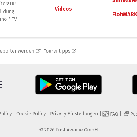
AutoMAR
iteratur
Videos
ildung
FlohMAR
ino / TV
reporter werden
Tourentipps
Policy
|
Cookie Policy
|
Privacy Einstellungen
|
|
FAQ
Pu
2
©
2026
First Avenue GmbH