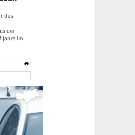
er des
us der
 Jahre im