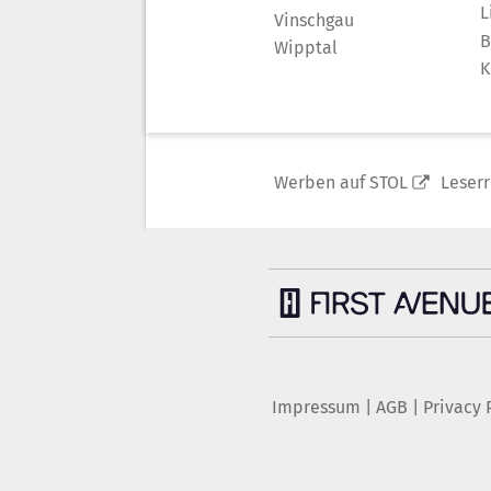
L
Vinschgau
B
Wipptal
K
Werben auf STOL
Leser
Impressum
|
AGB
|
Privacy 