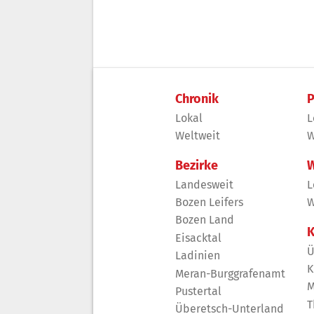
Chronik
P
Lokal
L
Weltweit
W
Bezirke
W
Landesweit
L
Bozen Leifers
W
Bozen Land
K
Eisacktal
Ü
Ladinien
K
Meran-Burggrafenamt
M
Pustertal
T
Überetsch-Unterland