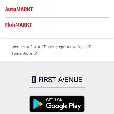
AutoMARKT
FlohMARKT
Werben auf STOL
Leserreporter werden
Tourentipps