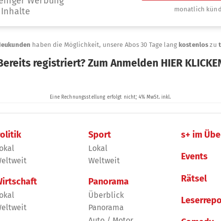
olitik
Sport
s+ im Übe
okal
Lokal
Events
eltweit
Weltweit
Rätsel
irtschaft
Panorama
okal
Überblick
Leserrepo
eltweit
Panorama
Auto / Motor