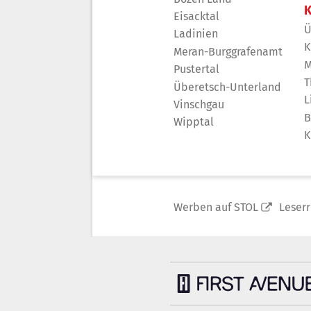
K
Eisacktal
Ü
Ladinien
K
Meran-Burggrafenamt
M
Pustertal
T
Überetsch-Unterland
L
Vinschgau
B
Wipptal
K
Werben auf STOL
Leser