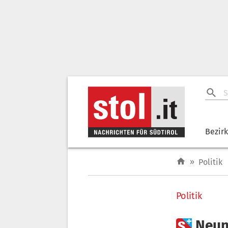
Bezir
»
Politik
Politik

Neun