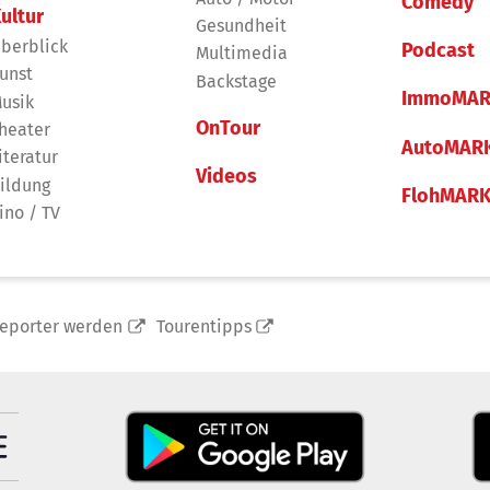
Comedy
ultur
Gesundheit
berblick
Podcast
Multimedia
unst
Backstage
ImmoMAR
usik
OnTour
heater
AutoMAR
iteratur
Videos
ildung
FlohMAR
ino / TV
reporter werden
Tourentipps