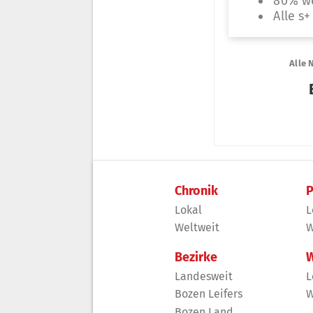
Chronik
P
Lokal
L
Weltweit
W
Bezirke
W
Landesweit
L
Bozen Leifers
W
Bozen Land