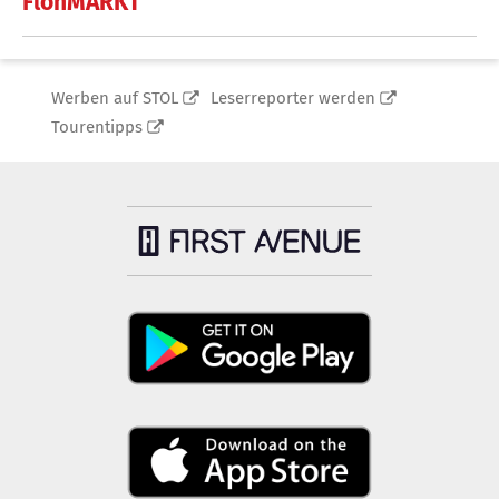
FlohMARKT
Werben auf STOL
Leserreporter werden
Tourentipps