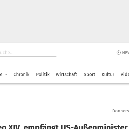
🕙 NE
ke
Chronik
Politik
Wirtschaft
Sport
Kultur
Vid
Donnerst
eo XIV. empfängt US-Außenminister