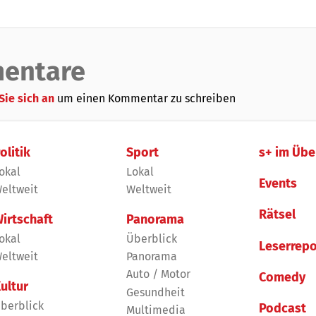
entare
Sie sich an
um einen Kommentar zu schreiben
olitik
Sport
s+ im Übe
okal
Lokal
Events
eltweit
Weltweit
Rätsel
irtschaft
Panorama
okal
Überblick
Leserrepo
eltweit
Panorama
Auto / Motor
Comedy
ultur
Gesundheit
berblick
Podcast
Multimedia