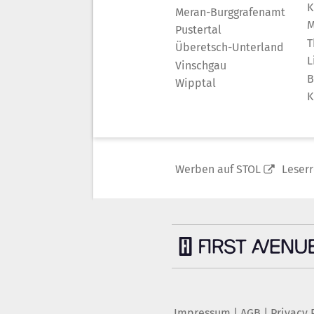
K
Meran-Burggrafenamt
M
Pustertal
T
Überetsch-Unterland
L
Vinschgau
B
Wipptal
K
Werben auf STOL
Leser
Impressum
|
AGB
|
Privacy 