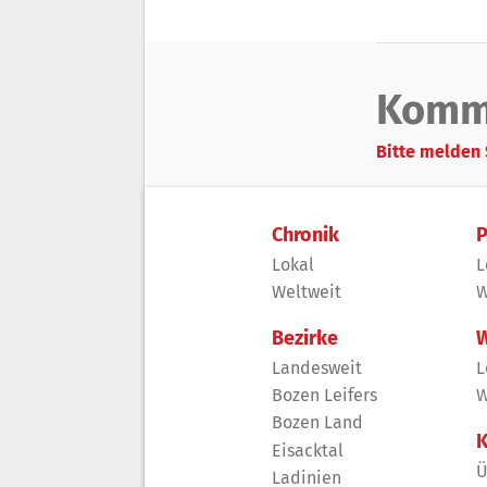
Komm
Bitte melden 
Chronik
P
Lokal
L
Weltweit
W
Bezirke
W
Landesweit
L
Bozen Leifers
W
Bozen Land
K
Eisacktal
Ü
Ladinien