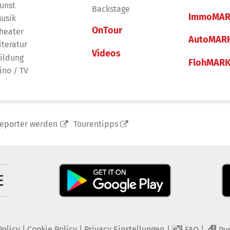
unst
Backstage
ImmoMAR
usik
OnTour
heater
AutoMAR
iteratur
Videos
ildung
FlohMAR
ino / TV
reporter werden
Tourentipps
Policy
|
Cookie Policy
|
Privacy Einstellungen
|
|
FAQ
Pu
2