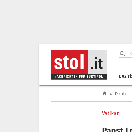
Bezir
»
Politik
Vatikan
Papst L