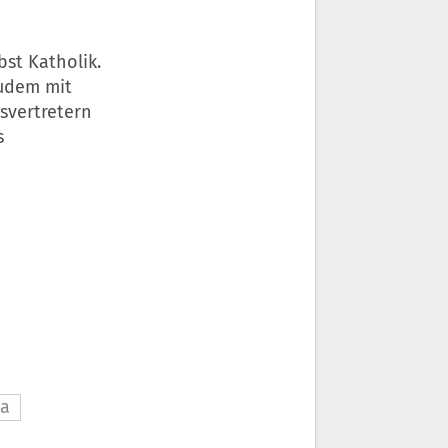
st Katholik.
zudem mit
svertretern
s
ta