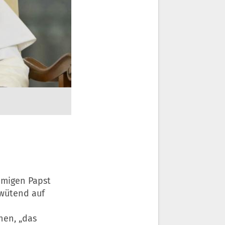
mmigen Papst
 wütend auf
hen, „das