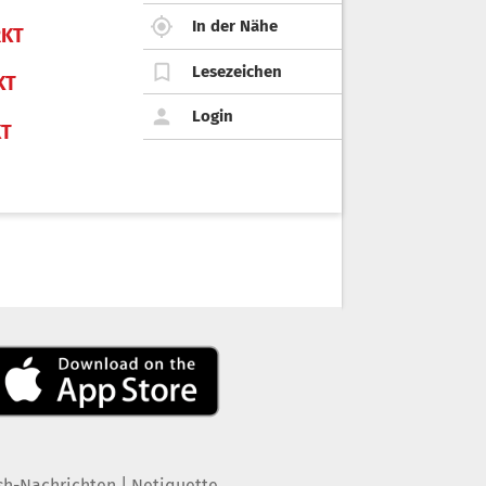
In der Nähe
KT
Lesezeichen
KT
Login
KT
|
sh-Nachrichten
Netiquette