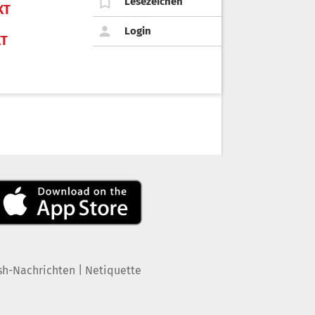
Lesezeichen
KT
Login
KT
|
sh-Nachrichten
Netiquette