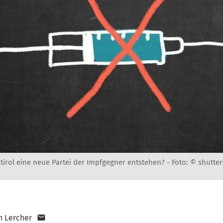
tirol eine neue Partei der Impfgegner entstehen? -
Foto: © shutte
n Lercher