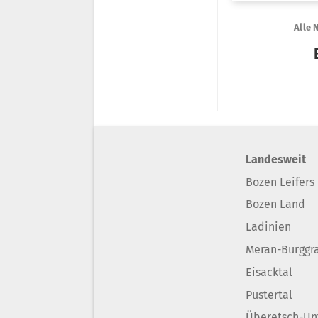
Landesweit
Bozen Leifers
Bozen Land
Ladinien
Meran-Burggr
Eisacktal
Pustertal
Überetsch-Un