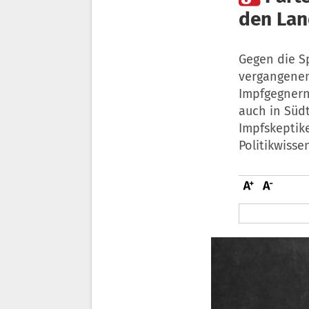
den Lan
Gegen die S
vergangenen
Impfgegnern
auch in Süd
Impfskeptik
Politikwisse