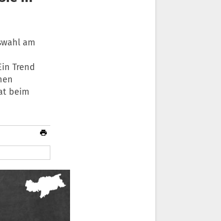
tswahl am
n
Ein Trend
chen
at beim