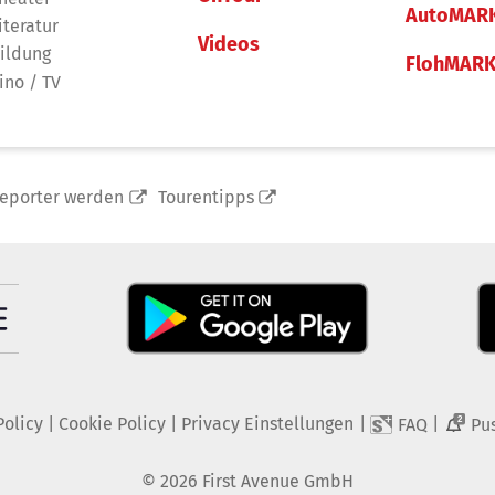
AutoMAR
iteratur
Videos
ildung
FlohMAR
ino / TV
reporter werden
Tourentipps
Policy
|
Cookie Policy
|
Privacy Einstellungen
|
|
FAQ
Pu
2
©
2026
First Avenue GmbH