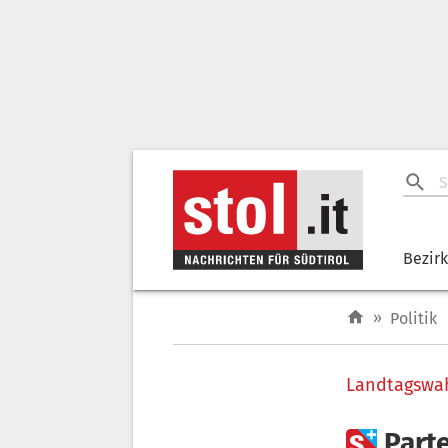
Bezir
»
Politik
Landtagswa

Parte