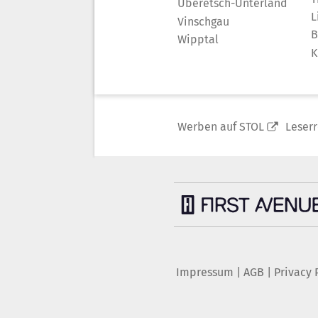
Überetsch-Unterland
L
Vinschgau
B
Wipptal
K
Werben auf STOL
Leser
Impressum
|
AGB
|
Privacy 