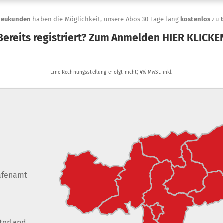
afenamt
terland