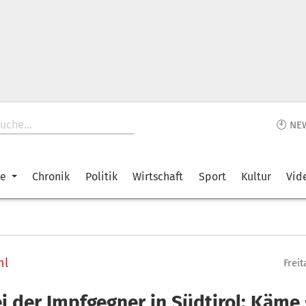
🕙 NE
ke
Chronik
Politik
Wirtschaft
Sport
Kultur
Vid
hl
Freit
i der Impfgegner in Südtirol: Käme 