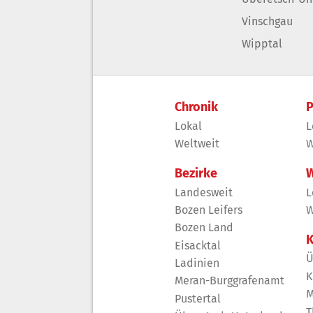
Vinschgau
Wipptal
Chronik
P
Lokal
L
Weltweit
W
Bezirke
W
Landesweit
L
Bozen Leifers
W
Bozen Land
K
Eisacktal
Ü
Ladinien
K
Meran-Burggrafenamt
M
Pustertal
T