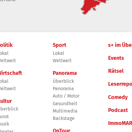
olitik
Sport
s+ im Übe
okal
Lokal
Events
eltweit
Weltweit
Rätsel
irtschaft
Panorama
okal
Überblick
Leserrepo
eltweit
Panorama
Auto / Motor
Comedy
ultur
Gesundheit
berblick
Podcast
Multimedia
unst
Backstage
ImmoMAR
usik
OnTour
heater