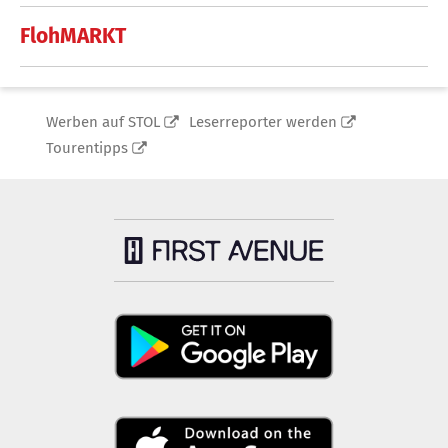
FlohMARKT
Werben auf STOL
Leserreporter werden
Tourentipps