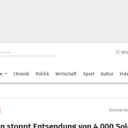
🕙 NE
ke
Chronik
Politik
Wirtschaft
Sport
Kultur
Vid
g
Donnersta
n stoppt Entsendung von 4.000 So