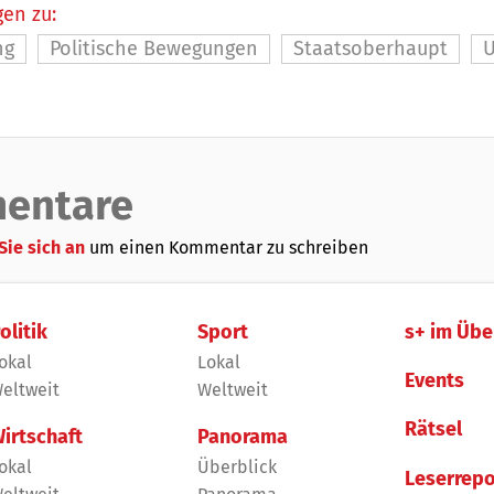
en zu:
ng
Politische Bewegungen
Staatsoberhaupt
entare
Sie sich an
um einen Kommentar zu schreiben
olitik
Sport
s+ im Übe
okal
Lokal
Events
eltweit
Weltweit
Rätsel
irtschaft
Panorama
okal
Überblick
Leserrepo