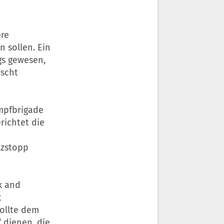
ere
n sollen. Ein
gs gewesen,
ascht
mpfbrigade
richtet die
tzstopp
k and
t
sollte dem
 dienen, die