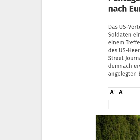
nach Eu
Das US-Vert
Soldaten ei
einem Treff
des US-Heer
Street Jour
demnach erw
angelegten E