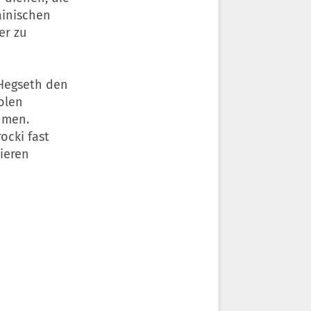
ainischen
er zu
 Hegseth den
olen
hmen.
ocki fast
tieren