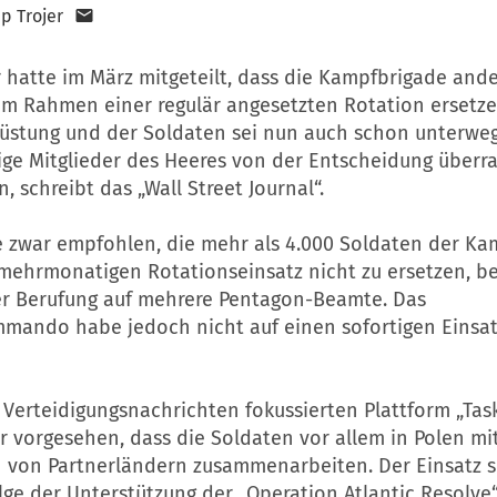
pp Trojer
 hatte im März mitgeteilt, dass die Kampfbrigade and
 im Rahmen einer regulär angesetzten Rotation ersetze
srüstung und der Soldaten sei nun auch schon unterwe
ige Mitglieder des Heeres von der Entscheidung überr
, schreibt das „Wall Street Journal“.
zwar empfohlen, die mehr als 4.000 Soldaten der Ka
mehrmonatigen Rotationseinsatz nicht zu ersetzen, be
er Berufung auf mehrere Pentagon-Beamte. Das
mando habe jedoch nicht auf einen sofortigen Einsa
 Verteidigungsnachrichten fokussierten Plattform „Tas
r vorgesehen, dass die Soldaten vor allem in Polen mi
en von Partnerländern zusammenarbeiten. Der Einsatz 
lge der Unterstützung der „Operation Atlantic Resolve“