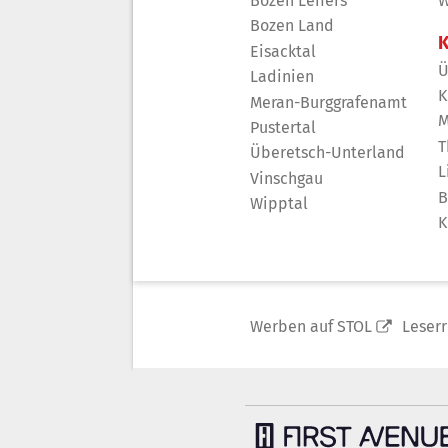
Bozen Leifers
W
Bozen Land
K
Eisacktal
Ü
Ladinien
K
Meran-Burggrafenamt
M
Pustertal
T
Überetsch-Unterland
L
Vinschgau
B
Wipptal
K
Werben auf STOL
Leser