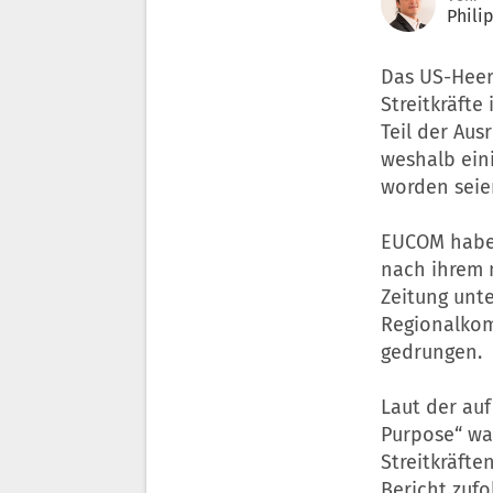
Phili
Das US-Heer
Streitkräfte
Teil der Au
weshalb ein
worden seien
EUCOM habe 
nach ihrem 
Zeitung unt
Regionalkom
gedrungen.
Laut der auf
Purpose“ wa
Streitkräft
Bericht zufo