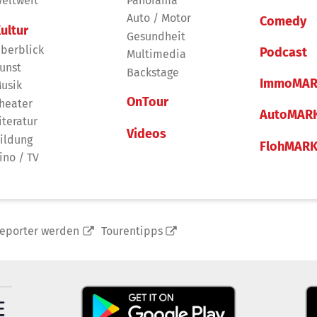
eltweit
Panorama
Auto / Motor
Comedy
ultur
Gesundheit
berblick
Podcast
Multimedia
unst
Backstage
ImmoMAR
usik
OnTour
heater
AutoMAR
iteratur
Videos
ildung
FlohMAR
ino / TV
reporter werden
Tourentipps