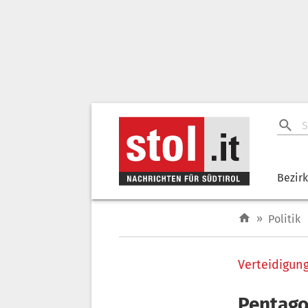
Bezir
»
Politik
Verteidigun
Pentago