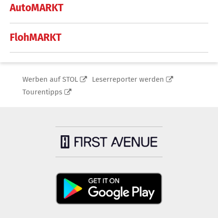
AutoMARKT
FlohMARKT
Werben auf STOL
Leserreporter werden
Tourentipps