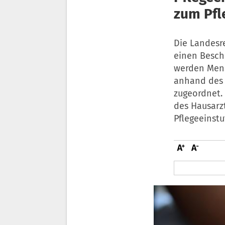
zum Pfl
Die Landesr
einen Beschl
werden Mens
anhand des 
zugeordnet. 
des Hausarzt
Pflegeeinst