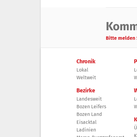
Komm
Bitte melden 
Chronik
P
Lokal
L
Weltweit
W
Bezirke
W
Landesweit
L
Bozen Leifers
W
Bozen Land
K
Eisacktal
Ü
Ladinien
K