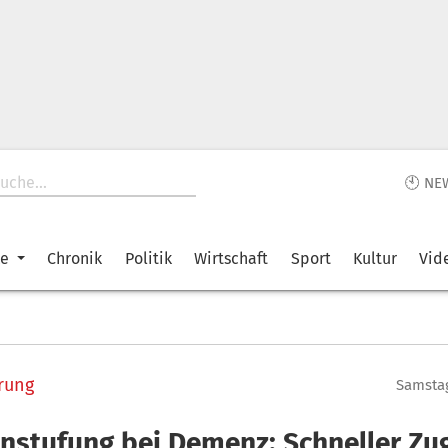
🕙 NE
ke
Chronik
Politik
Wirtschaft
Sport
Kultur
Vid
rung
Samstag
instufung bei Demenz: Schneller Zu