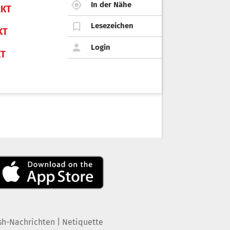
In der Nähe
KT
Lesezeichen
KT
Login
KT
|
sh-Nachrichten
Netiquette