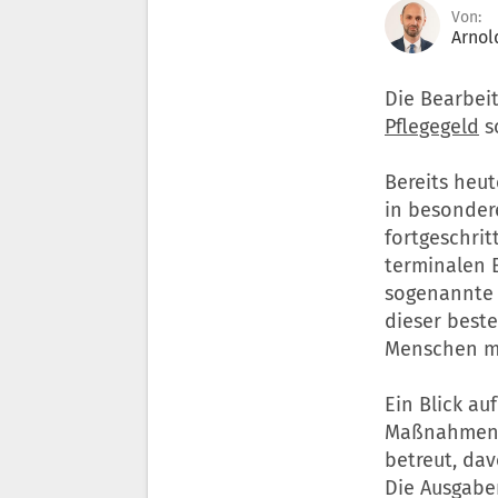
Von:
Arnol
Die Bearbei
Pflegegeld
s
Bereits heut
in besonder
fortgeschrit
terminalen 
sogenannte 
dieser best
Menschen m
Ein Blick au
Maßnahmen: 
betreut, da
Die Ausgabe