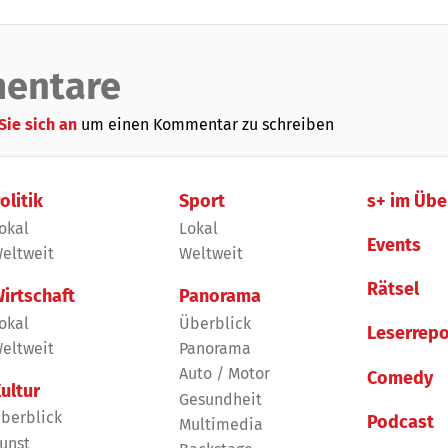
entare
Sie sich an
um einen Kommentar zu schreiben
olitik
Sport
s+ im Übe
okal
Lokal
Events
eltweit
Weltweit
Rätsel
irtschaft
Panorama
okal
Überblick
Leserrepo
eltweit
Panorama
Auto / Motor
Comedy
ultur
Gesundheit
berblick
Podcast
Multimedia
unst