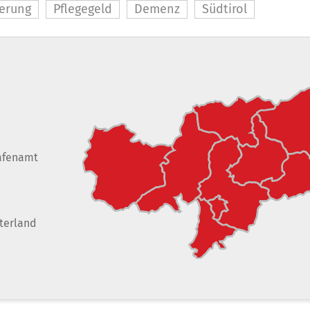
erung
Pflegegeld
Demenz
Südtirol
afenamt
terland