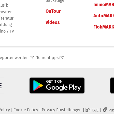
Backstage
ImmoMAR
usik
OnTour
heater
AutoMAR
iteratur
Videos
ildung
FlohMAR
ino / TV
reporter werden
Tourentipps
Policy
|
Cookie Policy
|
Privacy Einstellungen
|
|
FAQ
Pu
2