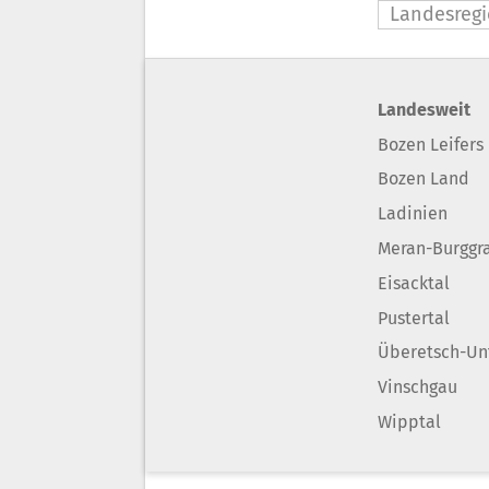
Landesregi
Landesweit
Bozen Leifers
Bozen Land
Ladinien
Meran-Burggr
Eisacktal
Pustertal
Überetsch-Un
Vinschgau
Wipptal