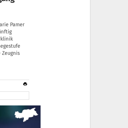
marie Pamer
nftig
linik
legestufe
e Zeugnis