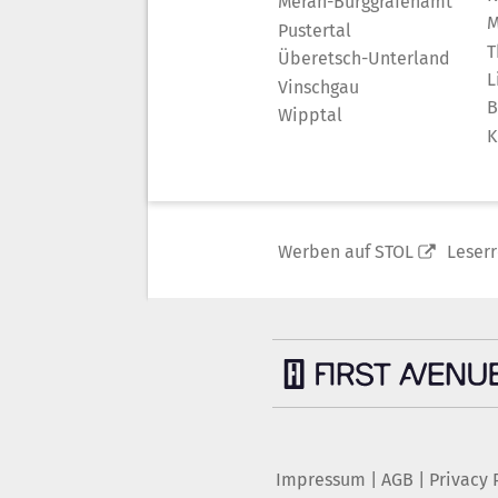
Meran-Burggrafenamt
M
Pustertal
T
Überetsch-Unterland
L
Vinschgau
B
Wipptal
K
Werben auf STOL
Leser
Impressum
|
AGB
|
Privacy 