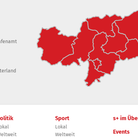
afenamt
terland
olitik
Sport
s+ im Übe
okal
Lokal
Events
eltweit
Weltweit