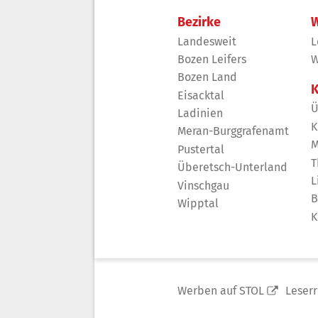
Bezirke
W
Landesweit
L
Bozen Leifers
W
Bozen Land
K
Eisacktal
Ü
Ladinien
K
Meran-Burggrafenamt
M
Pustertal
T
Überetsch-Unterland
L
Vinschgau
B
Wipptal
K
Werben auf STOL
Leser