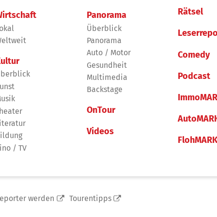
Rätsel
irtschaft
Panorama
okal
Überblick
Leserrepo
eltweit
Panorama
Auto / Motor
Comedy
ultur
Gesundheit
berblick
Podcast
Multimedia
unst
Backstage
ImmoMAR
usik
OnTour
heater
AutoMAR
iteratur
Videos
ildung
FlohMAR
ino / TV
reporter werden
Tourentipps