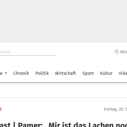
🕙 NE
ke
Chronik
Politik
Wirtschaft
Sport
Kultur
Vid
t
Freitag, 20.
ast | Pamer: „Mir ist das Lachen no