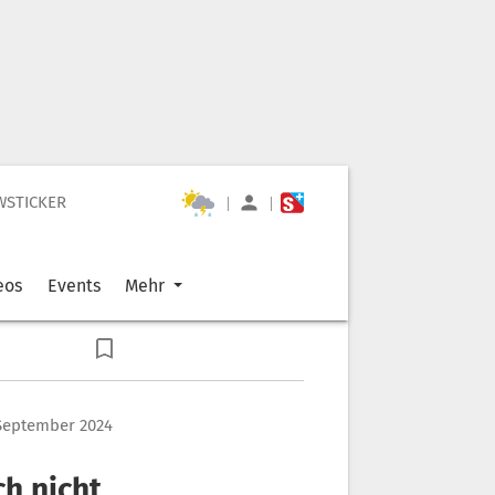
WSTICKER
|
|
eos
Events
Mehr
 September 2024
ch nicht