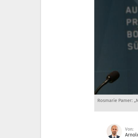
Rosmarie Pamer: „M
Von:
Arnol