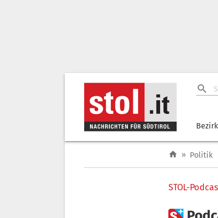
Bezir
»
Politik
STOL-Podcas

Podc