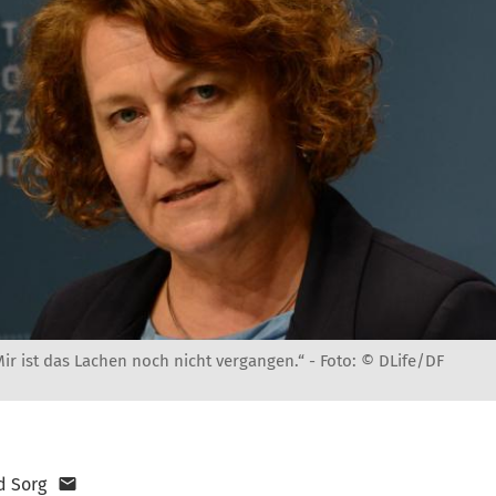
ir ist das Lachen noch nicht vergangen.“ -
Foto: © DLife/DF
d Sorg