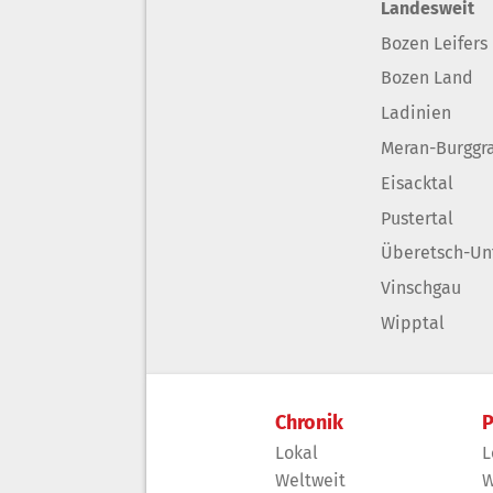
Landesweit
Bozen Leifers
Bozen Land
Ladinien
Meran-Burggr
Eisacktal
Pustertal
Überetsch-Un
Vinschgau
Wipptal
Chronik
P
Lokal
L
Weltweit
W