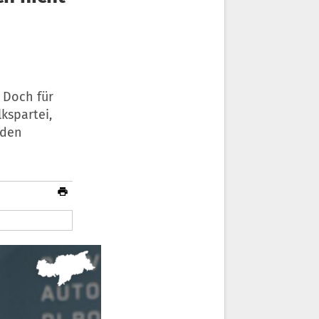
 Doch für
lkspartei,
 den