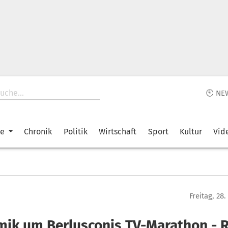
🕙 NE
ke
Chronik
Politik
Wirtschaft
Sport
Kultur
Vid
Freitag, 28
mik um Berlusconis TV-Marathon - R