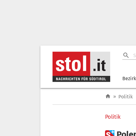
Bezir
»
Politik
Politik

Pole