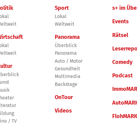
olitik
Sport
s+ im Übe
okal
Lokal
Events
eltweit
Weltweit
Rätsel
irtschaft
Panorama
okal
Überblick
Leserrepo
eltweit
Panorama
Auto / Motor
Comedy
ultur
Gesundheit
berblick
Podcast
Multimedia
unst
Backstage
ImmoMAR
usik
OnTour
heater
AutoMAR
iteratur
Videos
ildung
FlohMAR
ino / TV