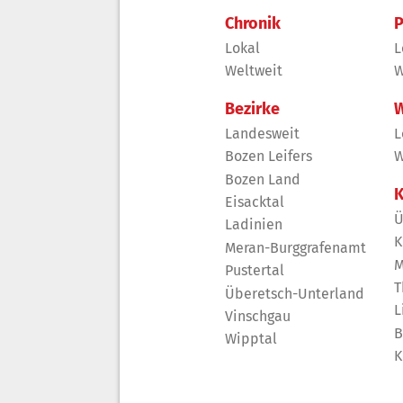
Chronik
P
Lokal
L
Weltweit
W
Bezirke
W
Landesweit
L
Bozen Leifers
W
Bozen Land
K
Eisacktal
Ü
Ladinien
K
Meran-Burggrafenamt
M
Pustertal
T
Überetsch-Unterland
L
Vinschgau
B
Wipptal
K