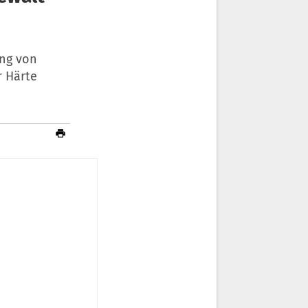
ung von
r Härte