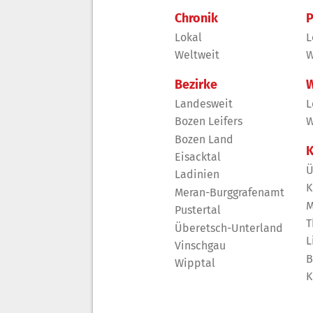
Chronik
P
Lokal
L
Weltweit
W
Bezirke
W
Landesweit
L
Bozen Leifers
W
Bozen Land
K
Eisacktal
Ü
Ladinien
K
Meran-Burggrafenamt
M
Pustertal
T
Überetsch-Unterland
L
Vinschgau
B
Wipptal
K