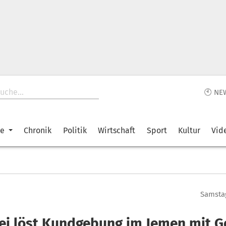
🕙 NE
ke
Chronik
Politik
Wirtschaft
Sport
Kultur
Vid
Samstag
zei löst Kundgebung im Jemen mit G