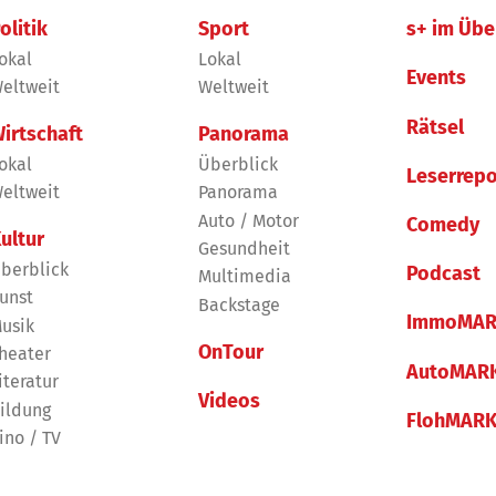
olitik
Sport
s+ im Übe
okal
Lokal
Events
eltweit
Weltweit
Rätsel
irtschaft
Panorama
okal
Überblick
Leserrepo
eltweit
Panorama
Auto / Motor
Comedy
ultur
Gesundheit
berblick
Podcast
Multimedia
unst
Backstage
ImmoMAR
usik
OnTour
heater
AutoMAR
iteratur
Videos
ildung
FlohMAR
ino / TV