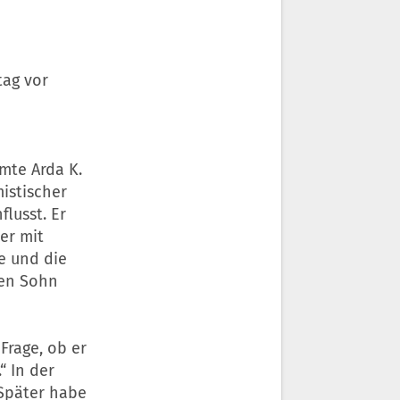
tag vor
umte Arda K.
istischer
lusst. Er
er mit
e und die
en Sohn
Frage, ob er
“ In der
Später habe