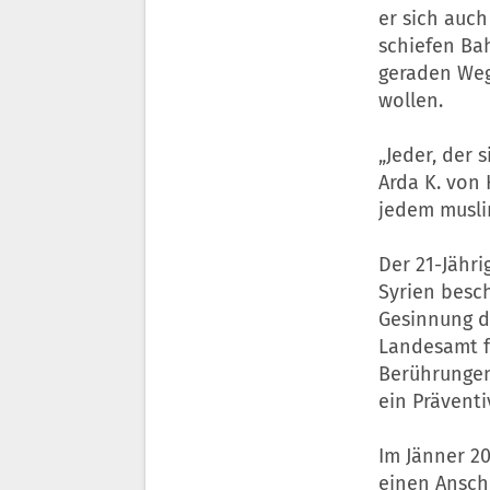
er sich auch
schiefen Bah
geraden Weg 
wollen.
„Jeder, der
Arda K. von 
jedem musli
Der 21-Jähri
Syrien besch
Gesinnung d
Landesamt f
Berührungen
ein Präventi
Im Jänner 2
einen Anschl