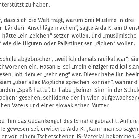
nterstützt zu haben.
r, dass sich die Welt fragt, warum drei Muslime in drei
n Ländern Anschläge machen“, sagte Arda K. am Diens
 hätte „ein Zeichen“ setzen wollen, und „muslimische
 wie die Uiguren oder Palästinenser „rächen“ wollen.
Schule abgebrochen, „weil ich damals radikal war“, rä
hworenen ein. Hasan E. sei „mein einziger radikalislam
sen, mit dem er „sehr eng“ war. Dieser habe ihn beeinf
esem „über alles Mögliche sprechen können“, während 
unden „Spaß hatte“. Er habe „keinen Sinn in der Schul
achen“ gesehen, schilderte der in
Wien
aufgewachsen
chen Vaters und einer slowakischen Mutter.
be ihm das Gedankengut des IS nahe gebracht. Auf die 
 IS gewesen sei, erwiderte Arda K: „Kann man so sagen.
 er von einem Tschetschenen IS-Material bekommen. 