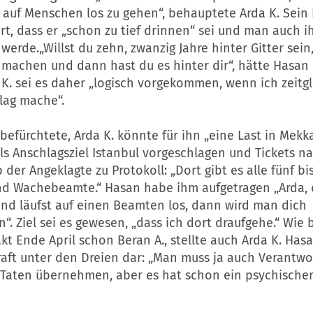
, auf Menschen los zu gehen“, behauptete Arda K. Sein
rt, dass er „schon zu tief drinnen“ sei und man auch ih
erde.„Willst du zehn, zwanzig Jahre hinter Gitter sein
 machen und dann hast du es hinter dir“, hätte Hasan 
 K. sei es daher „logisch vorgekommen, wenn ich zeitg
lag mache“.
befürchtete, Arda K. könnte für ihn „eine Last in Mekk
ls Anschlagsziel Istanbul vorgeschlagen und Tickets n
 der Angeklagte zu Protokoll: „Dort gibt es alle fünf b
und Wachebeamte.“ Hasan habe ihm aufgetragen „Arda,
und läufst auf einen Beamten los, dann wird man dich
“. Ziel sei es gewesen, „dass ich dort draufgehe.“ Wie
kt Ende April schon Beran A., stellte auch Arda K. Hasa
raft unter den Dreien dar: „Man muss ja auch Verantwo
 Taten übernehmen, aber es hat schon ein psychische