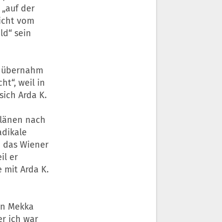
 „auf der
nicht vom
ld“ sein
“, übernahm
t“, weil in
ich Arda K.
plänen nach
adikale
e das Wiener
il er
 mit Arda K.
in Mekka
er ich war