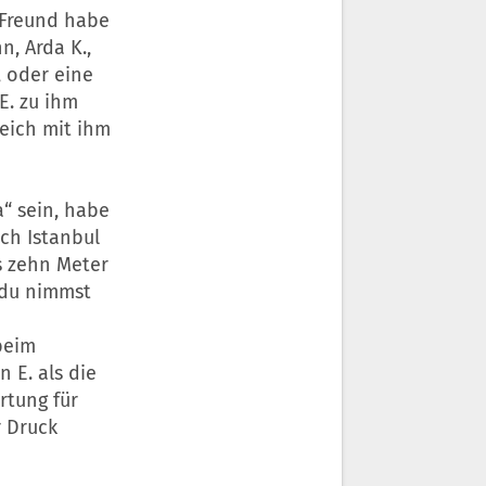
 Freund habe
n, Arda K.,
, oder eine
E. zu ihm
leich mit ihm
a“ sein, habe
ach Istanbul
is zehn Meter
 du nimmst
 beim
n E. als die
rtung für
r Druck