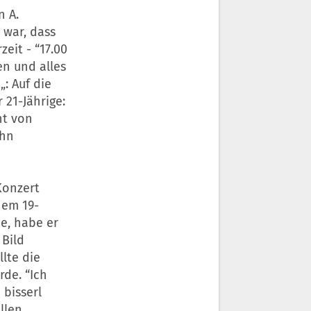
n A.
 war, dass
eit - “17.00
n und alles
: Auf die
 21-Jährige:
ht von
ihn
Konzert
nem 19-
e, habe er
 Bild
lte die
rde. “Ich
bisserl
llen.