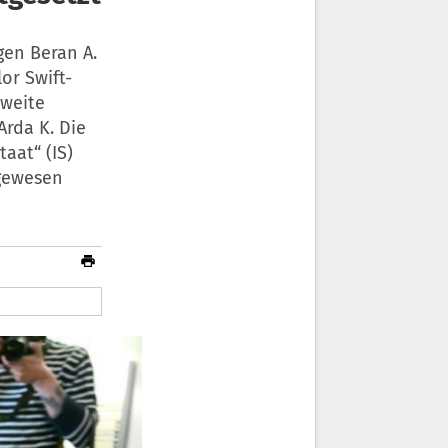
gen Beran A.
or Swift-
zweite
rda K. Die
aat“ (IS)
 gewesen