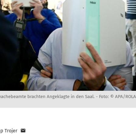
achebeamte brachten Angeklagte in den Saal. -
Foto: © APA/ROL
pp Trojer