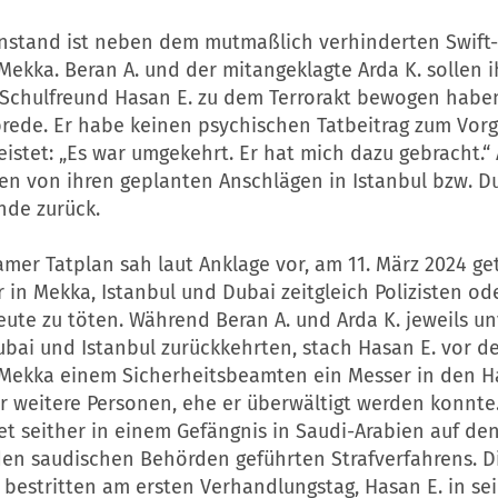
nstand ist neben dem mutmaßlich verhinderten Swift-
Mekka. Beran A. und der mitangeklagte Arda K. sollen 
Schulfreund Hasan E. zu dem Terrorakt bewogen haben.
Abrede. Er habe keinen psychischen Tatbeitrag zum Vo
eistet: „Es war umgekehrt. Er hat mich dazu gebracht.“
en von ihren geplanten Anschlägen in Istanbul bzw. D
nde zurück.
mer Tatplan sah laut Anklage vor, am 11. März 2024 ge
in Mekka, Istanbul und Dubai zeitgleich Polizisten od
eute zu töten. Während Beran A. und Arda K. jeweils un
bai und Istanbul zurückkehrten, stach Hasan E. vor d
Mekka einem Sicherheitsbeamten ein Messer in den H
er weitere Personen, ehe er überwältigt werden konnte.
et seither in einem Gefängnis in Saudi-Arabien auf de
den saudischen Behörden geführten Strafverfahrens. D
 bestritten am ersten Verhandlungstag, Hasan E. in se