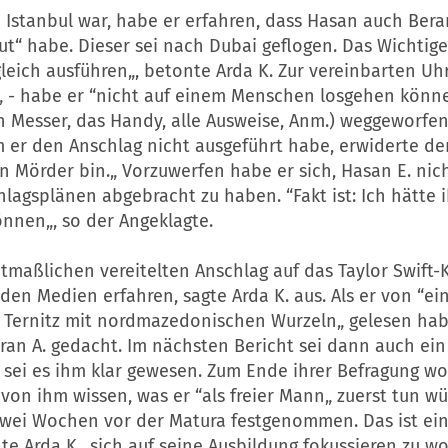
in Istanbul war, habe er erfahren, dass Hasan auch Bera
t“ habe. Dieser sei nach Dubai geflogen. Das Wichtige
gleich ausführen„, betonte Arda K. Zur vereinbarten Uhrz
„ - habe er “nicht auf einem Menschen losgehen könne
n Messer, das Handy, alle Ausweise, Anm.) weggeworfen„
 er den Anschlag nicht ausgeführt habe, erwiderte der
in Mörder bin.„ Vorzuwerfen habe er sich, Hasan E. nic
lagsplänen abgebracht zu haben. “Fakt ist: Ich hätte 
önnen„, so der Angeklagte.
maßlichen vereitelten Anschlag auf das Taylor Swift-
den Medien erfahren, sagte Arda K. aus. Als er von “ei
s Ternitz mit nordmazedonischen Wurzeln„ gelesen hab
ran A. gedacht. Im nächsten Bericht sei dann auch ein
sei es ihm klar gewesen. Zum Ende ihrer Befragung wol
von ihm wissen, was er “als freier Mann„ zuerst tun wü
zwei Wochen vor der Matura festgenommen. Das ist ein 
te Arda K., sich auf seine Ausbildung fokussieren zu wo