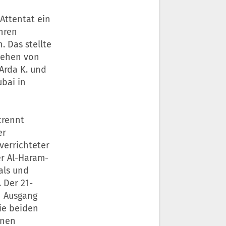
Attentat ein
ihren
 Das stellte
rgehen von
 Arda K. und
ubai in
trennt
er
verrichteter
er Al-Haram-
als und
 Der 21-
n Ausgang
ie beiden
inen