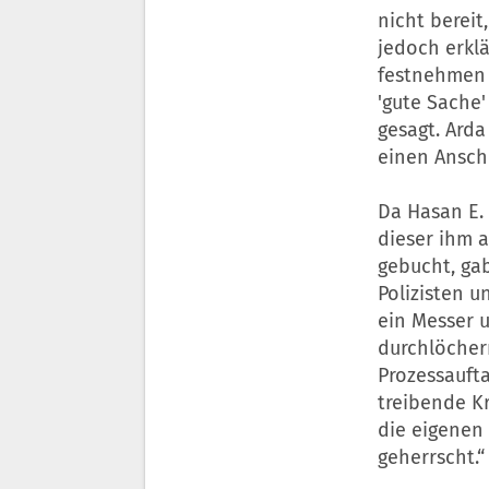
nicht bereit
jedoch erklä
festnehmen w
'gute Sache'
gesagt. Arda
einen Ansch
Da Hasan E. 
dieser ihm a
gebucht, gab
Polizisten 
ein Messer 
durchlöchern
Prozessaufta
treibende K
die eigenen
geherrscht.“