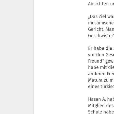
Absichten u
„Das Ziel wa
muslimische
Gericht. Man
Geschwister“
Er habe die 
vor den Gesc
Freund“ gewe
habe mit di
anderen Fre
Matura zu m
eines türkis
Hasan A. ha
Mitglied des
Schule habe