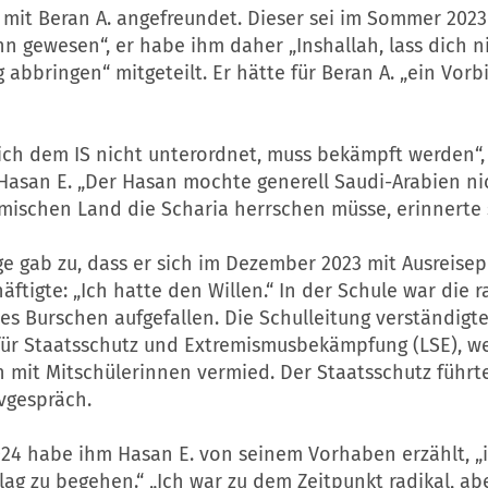
 mit Beran A. angefreundet. Dieser sei im Sommer 2023
n gewesen“, er habe ihm daher „Inshallah, lass dich 
abbringen“ mitgeteilt. Er hätte für Beran A. „ein Vorbi
 sich dem IS nicht unterordnet, muss bekämpft werden
Hasan E. „Der Hasan mochte generell Saudi-Arabien nich
mischen Land die Scharia herrschen müsse, erinnerte s
ge gab zu, dass er sich im Dezember 2023 mit Ausreise
äftigte: „Ich hatte den Willen.“ In der Schule war die r
es Burschen aufgefallen. Die Schulleitung verständigt
ür Staatsschutz und Extremismusbekämpfung (LSE), we
 mit Mitschülerinnen vermied. Der Staatsschutz führte
vgespräch.
024 habe ihm Hasan E. von seinem Vorhaben erzählt, „
ag zu begehen.“ „Ich war zu dem Zeitpunkt radikal, ab