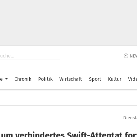
🕙 NE
ke
Chronik
Politik
Wirtschaft
Sport
Kultur
Vid
Dienst
 um verhindertes Swift-Attentat for