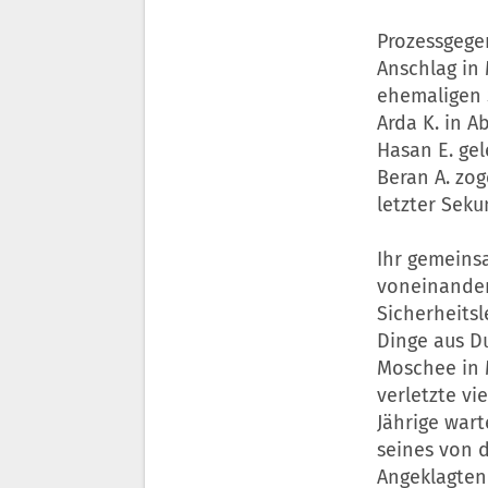
Prozessgege
Anschlag in 
ehemaligen 
Arda K. in 
Hasan E. gel
Beran A. zog
letzter Seku
Ihr gemeinsa
voneinander 
Sicherheitsl
Dinge aus Du
Moschee in 
verletzte vi
Jährige wart
seines von 
Angeklagten