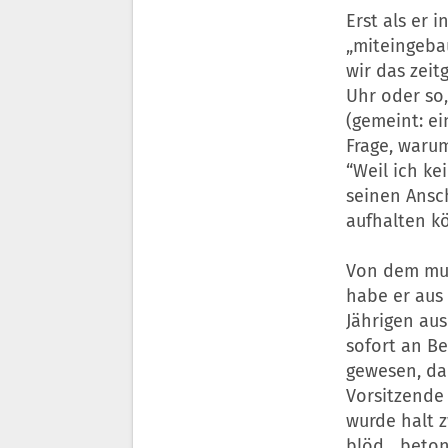
Erst als er 
„miteingebau
wir das zeit
Uhr oder so
(gemeint: ei
Frage, warum
“Weil ich ke
seinen Ansch
aufhalten k
Von dem mut
habe er aus 
Jährigen au
sofort an Be
gewesen, da 
Vorsitzende 
wurde halt 
blöd„, beton