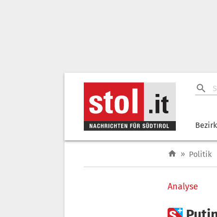
Bezir
»
Politik
Analyse

Puti