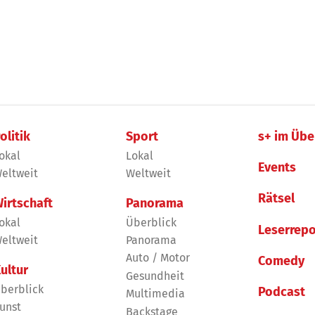
olitik
Sport
s+ im Übe
okal
Lokal
Events
eltweit
Weltweit
Rätsel
irtschaft
Panorama
okal
Überblick
Leserrepo
eltweit
Panorama
Auto / Motor
Comedy
ultur
Gesundheit
berblick
Podcast
Multimedia
unst
Backstage