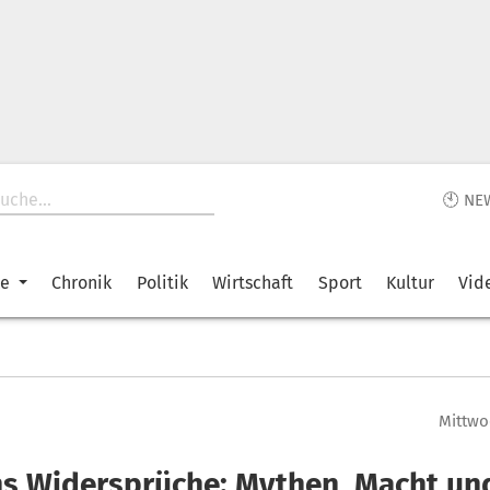
🕙 NE
ke
Chronik
Politik
Wirtschaft
Sport
Kultur
Vid
Mittwoc
ns Widersprüche: Mythen, Macht un