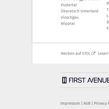
M
Pustertal
T
Überetsch-Unterland
L
Vinschgau
B
Wipptal
K
Werben auf STOL
Leser
Impressum
|
AGB
|
Privacy 