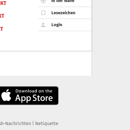
In der Nähe
KT
Lesezeichen
KT
Login
KT
|
sh-Nachrichten
Netiquette