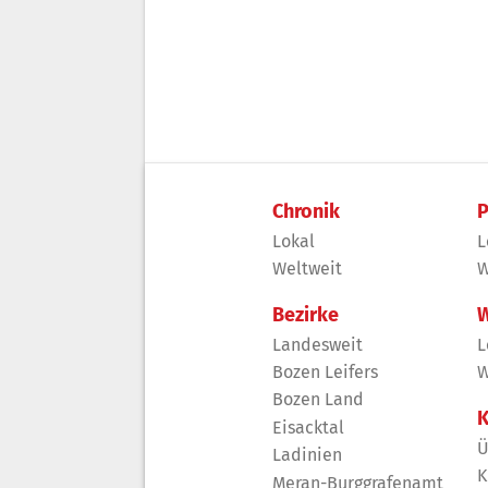
Chronik
P
Lokal
L
Weltweit
W
Bezirke
W
Landesweit
L
Bozen Leifers
W
Bozen Land
K
Eisacktal
Ü
Ladinien
K
Meran-Burggrafenamt