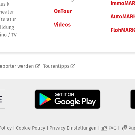
ImmoMAR
usik
OnTour
heater
AutoMAR
iteratur
Videos
ildung
FlohMAR
ino / TV
reporter werden
Tourentipps
Policy
|
Cookie Policy
|
Privacy Einstellungen
|
|
FAQ
Pu
2