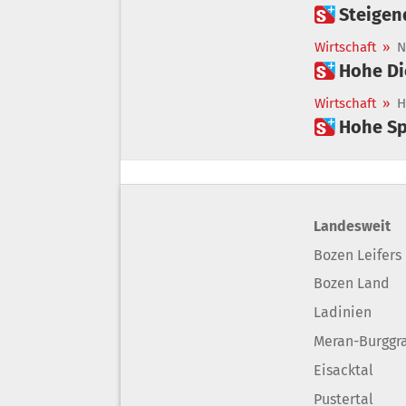
 Steige
Wirtschaft
»
N
Wirtschaft
»
H
 Hohe S
Landesweit
Bozen Leifers
Bozen Land
Ladinien
Meran-Burggr
Eisacktal
Pustertal