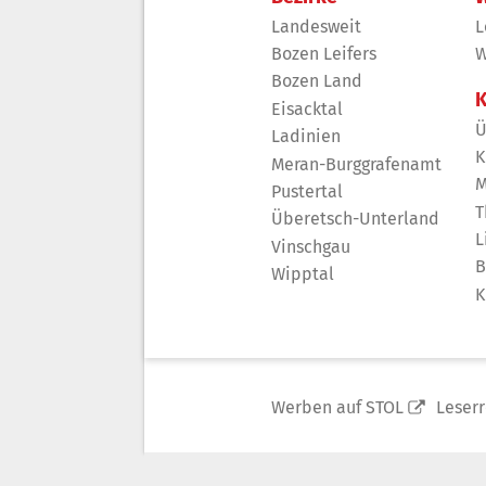
Landesweit
L
Bozen Leifers
W
Bozen Land
K
Eisacktal
Ü
Ladinien
K
Meran-Burggrafenamt
M
Pustertal
T
Überetsch-Unterland
L
Vinschgau
B
Wipptal
K
Werben auf STOL
Leser