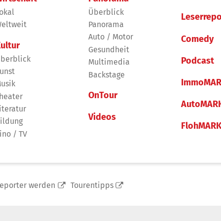
okal
Überblick
Leserrepo
eltweit
Panorama
Auto / Motor
Comedy
ultur
Gesundheit
berblick
Podcast
Multimedia
unst
Backstage
ImmoMAR
usik
OnTour
heater
AutoMAR
iteratur
Videos
ildung
FlohMAR
ino / TV
reporter werden
Tourentipps