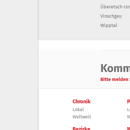
Überetsch-Un
Vinschgau
Wipptal
Komm
Bitte melden 
Chronik
P
Lokal
L
Weltweit
W
Bezirke
W