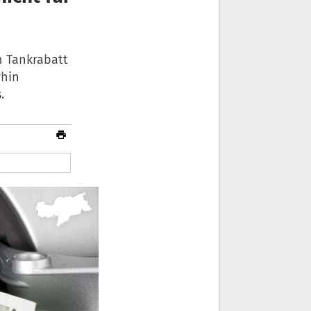
n Tankrabatt
rhin
.