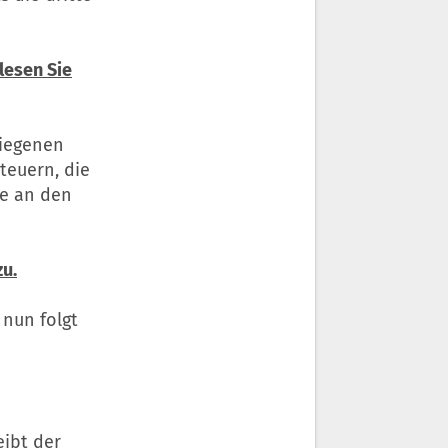
 lesen Sie
tiegenen
teuern, die
se an den
zu.
 nun folgt
eibt der