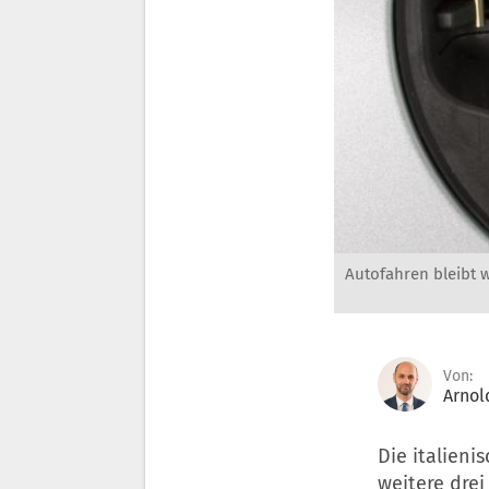
Autofahren bleibt w
Von:
Arnol
Die italieni
weitere drei