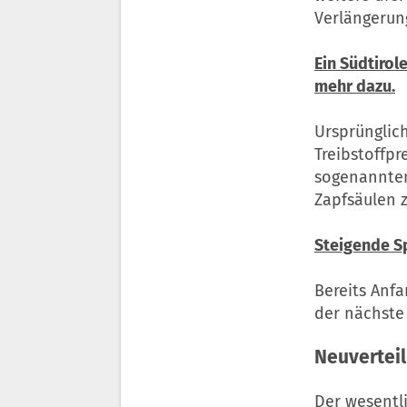
Verlängerung
Ein Südtirol
mehr dazu.
Ursprünglic
Treibstoffp
sogenannten 
Zapfsäulen z
Steigende Sp
Bereits Anfa
der nächste 
Neuverteil
Der wesentli