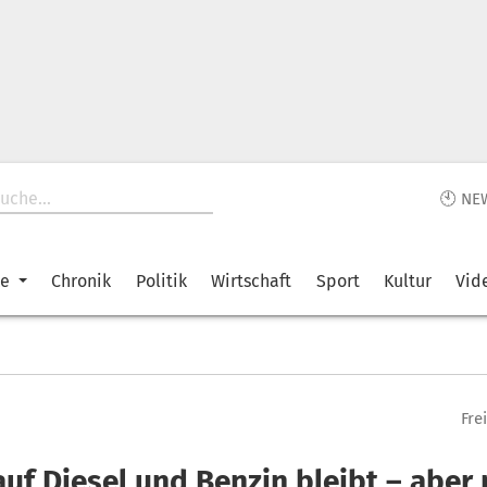
🕙 NE
ke
Chronik
Politik
Wirtschaft
Sport
Kultur
Vid
Fre
uf Diesel und Benzin bleibt – aber 