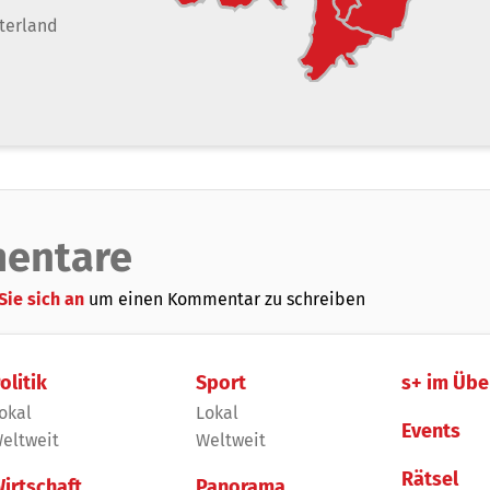
terland
entare
Sie sich an
um einen Kommentar zu schreiben
olitik
Sport
s+ im Übe
okal
Lokal
Events
eltweit
Weltweit
Rätsel
irtschaft
Panorama