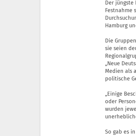
Der jüngste 
Festnahme s
Durchsuchun
Hamburg un
Die Gruppen
sie seien d
Regionalgru
„Neue Deutsc
Medien als 
politische 
„Einige Bes
oder Persone
wurden jewe
unerheblich
So gab es i