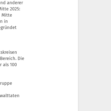
und anderer
itte 2025:
 Mitte
n in
egründet
skreisen
Bereich. Die
 als 100
Gruppe
ewalttaten