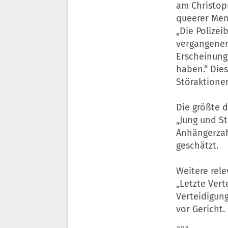
am Christop
queerer Men
„Die Polize
vergangenen
Erscheinung 
haben.“ Die
Störaktionen
Die größte 
„Jung und St
Anhängerzah
geschätzt.
Weitere rel
„Letzte Vert
Verteidigun
vor Gericht.
apa