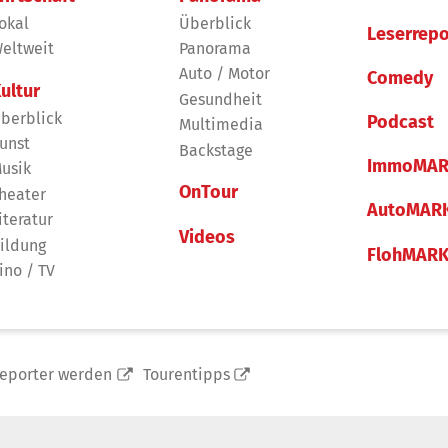
okal
Überblick
Leserrepo
eltweit
Panorama
Auto / Motor
Comedy
ultur
Gesundheit
berblick
Podcast
Multimedia
unst
Backstage
ImmoMAR
usik
OnTour
heater
AutoMAR
iteratur
Videos
ildung
FlohMAR
ino / TV
reporter werden
Tourentipps