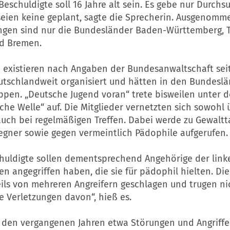
Beschuldigte soll 16 Jahre alt sein. Es gebe nur Durch
eien keine geplant, sagte die Sprecherin. Ausgenomm
gen sind nur die Bundesländer Baden-Württemberg, T
d Bremen.
 existieren nach Angaben der Bundesanwaltschaft seit
eutschlandweit organisiert und hätten in den Bundesl
ppen. „Deutsche Jugend voran“ trete bisweilen unter
he Welle“ auf. Die Mitglieder vernetzten sich sowohl 
auch bei regelmäßigen Treffen. Dabei werde zu Gewalt
Gegner sowie gegen vermeintlich Pädophile aufgerufen.
chuldigte sollen dementsprechend Angehörige der lin
n angegriffen haben, die sie für pädophil hielten. Die
ils von mehreren Angreifern geschlagen und trugen ni
e Verletzungen davon“, hieß es.
n den vergangenen Jahren etwa Störungen und Angriffe