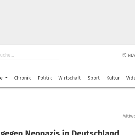
🕙 NE
ke
Chronik
Politik
Wirtschaft
Sport
Kultur
Vid
Mittwo
 gegen Neonazis in Deutschland