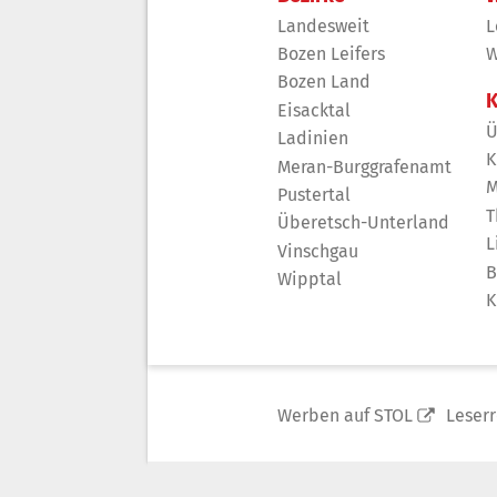
Landesweit
L
Bozen Leifers
W
Bozen Land
K
Eisacktal
Ü
Ladinien
K
Meran-Burggrafenamt
M
Pustertal
T
Überetsch-Unterland
L
Vinschgau
B
Wipptal
K
Werben auf STOL
Leser