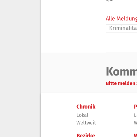
Alle Meldung
Kriminalitä
Komm
Bitte melden 
Chronik
P
Lokal
L
Weltweit
W
Bezirke
W