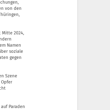
suchungen,
en von den
hüringen,
 Mitte 2024,
ändern
 dem Namen
über soziale
taten gegen
ken Szene
 Opfer
cht
 auf Paraden