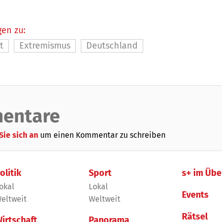
en zu:
t
Extremismus
Deutschland
entare
Sie sich an
um einen Kommentar zu schreiben
olitik
Sport
s+ im Übe
okal
Lokal
Events
eltweit
Weltweit
Rätsel
irtschaft
Panorama