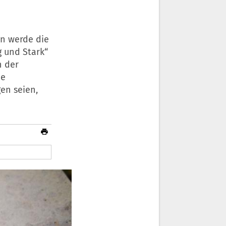
n werde die
g und Stark“
n der
ie
en seien,