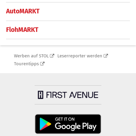
AutoMARKT
FlohMARKT
Werben auf STOL
Leserreporter werden
Tourentipps