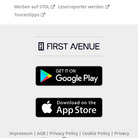
Werben auf STOL
Leserreporter werden
Tourentipps
Impressum
|
AGB
|
Privacy Policy
|
Cookie Policy
|
Privacy