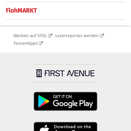
FlohMARKT
Werben auf STOL
Leserreporter werden
Tourentipps