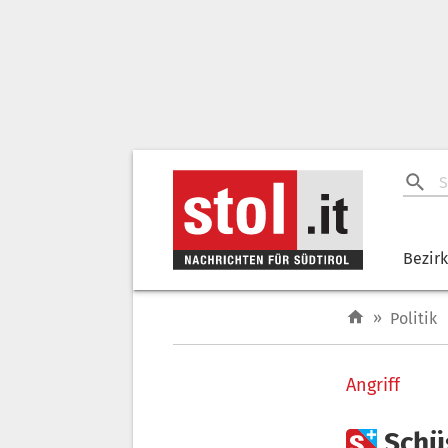
Bezir
»
Politik
Angriff

Schüs