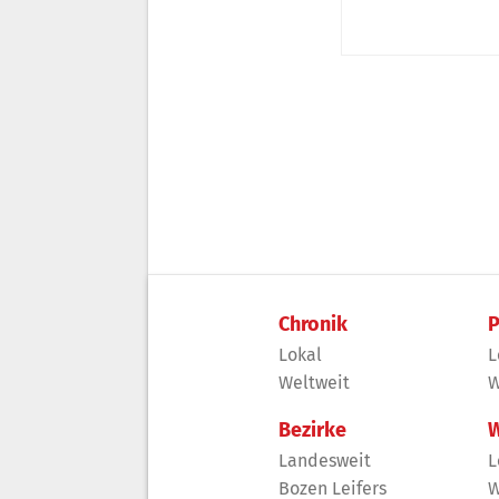
Chronik
P
Lokal
L
Weltweit
W
Bezirke
W
Landesweit
L
Bozen Leifers
W