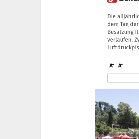
Die alljährl
dem Tag der 
Besatzung It
verlaufen. Z
Luftdruckpist