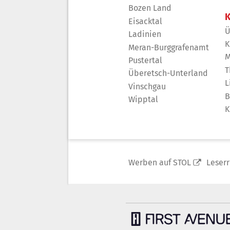
Bozen Land
K
Eisacktal
Ü
Ladinien
K
Meran-Burggrafenamt
M
Pustertal
T
Überetsch-Unterland
L
Vinschgau
B
Wipptal
K
Werben auf STOL
Leser