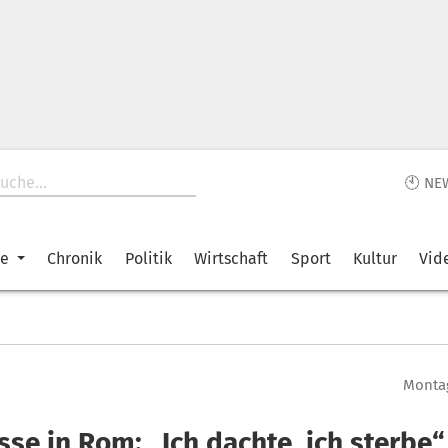
🕙 NE
ke
Chronik
Politik
Wirtschaft
Sport
Kultur
Vid
Montag
se in Rom: „Ich dachte, ich sterbe“