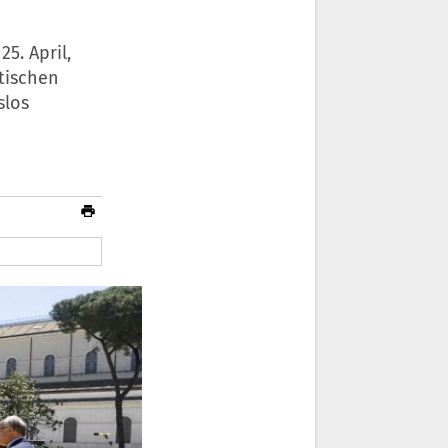
5. April,
tischen
slos