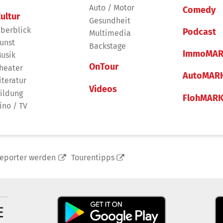
Auto / Motor
Comedy
ultur
Gesundheit
berblick
Podcast
Multimedia
unst
Backstage
ImmoMAR
usik
OnTour
heater
AutoMAR
iteratur
Videos
ildung
FlohMAR
ino / TV
reporter werden
Tourentipps