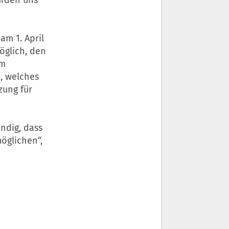
m 1. April
öglich, den
em
, welches
zung für
ndig, dass
öglichen“,