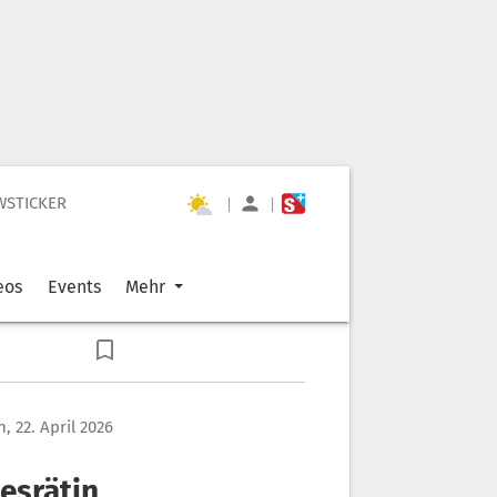
WSTICKER
|
|
eos
Events
Mehr
, 22. April 2026
esrätin