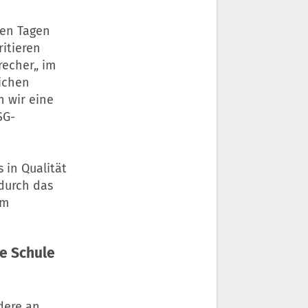
en Tagen
ritieren
precher„ im
lichen
n wir eine
SG-
 in Qualität
durch das
im
ie Schule
dere an