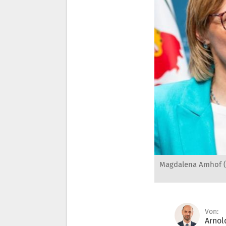
Magdalena Amhof (l
Von:
Arnol