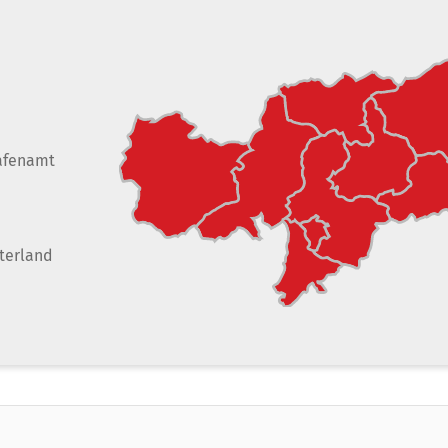
afenamt
terland