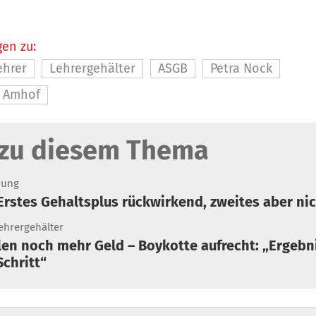
en zu:
ehrer
Lehrergehälter
ASGB
Petra Nock
 Amhof
zu diesem Thema
dung
 Lehrer: Erstes Gehaltsplus rück
ehrergehälter
len noch mehr Geld – Boykotte aufrecht: „Ergebn
Schritt“