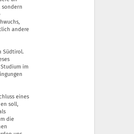
, sondern
e
chwuchs,
lich andere
 Südtirol.
eses
 Studium im
dingungen
chluss eines
en soll,
als
um die
nen
urden uns