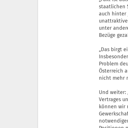
staatlichen
auch hinter
unattraktive
unter ander
Bezüge gezah
„Das birgt e
Insbesondere
Problem deu
Österreich 
nicht mehr n
Und weiter: 
Vertrages un
können wir n
Gewerkschaf
notwendigen
Positionen n