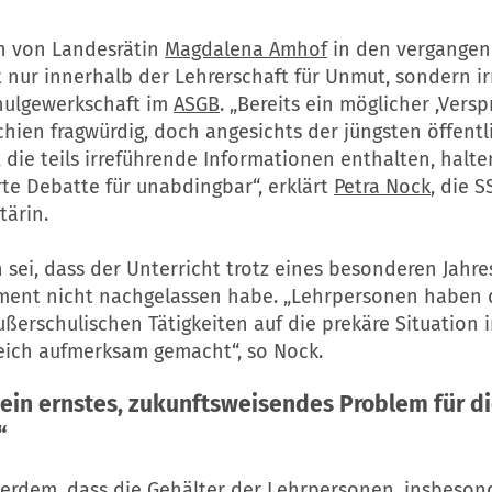
n von Landesrätin
Magdalena Amhof
in den vergangen
 nur innerhalb der Lehrerschaft für Unmut, sondern ir
hulgewerkschaft im
ASGB
. „Bereits ein möglicher ,Vers
hien fragwürdig, doch angesichts der jüngsten öffent
die teils irreführende Informationen enthalten, halte
te Debatte für unabdingbar“, erklärt
Petra Nock
, die S
tärin.
 sei, dass der Unterricht trotz eines besonderen Jahres
ent nicht nachgelassen habe. „Lehrpersonen haben 
ßerschulischen Tätigkeiten auf die prekäre Situation 
eich aufmerksam gemacht“, so Nock.
 ein ernstes, zukunftsweisendes Problem für d
“
ußerdem, dass die Gehälter der Lehrpersonen, insbeson