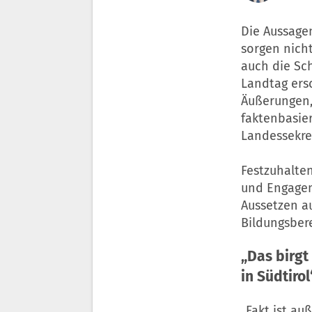
Die Aussage
sorgen nicht
auch die Sc
Landtag ersc
Äußerungen, 
faktenbasier
Landessekre
Festzuhalten
und Engagem
Aussetzen au
Bildungsber
„Das birgt
in Südtirol
„Fakt ist a