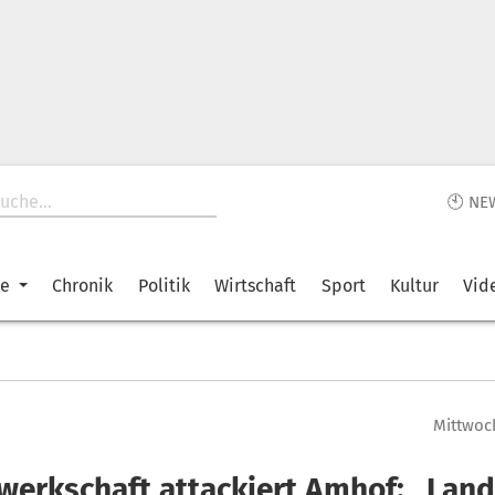
🕙 NE
ke
Chronik
Politik
Wirtschaft
Sport
Kultur
Vid
Mittwoch
werkschaft attackiert Amhof: „Land