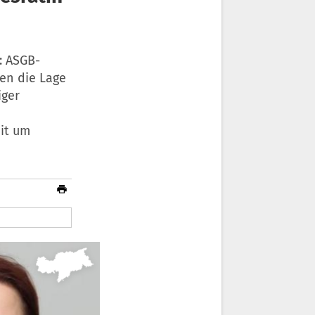
: ASGB-
gen die Lage
iger
it um