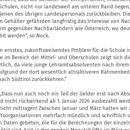
 Schulen, nicht nur landesweit am unteren Rand liegen
 jenen des übrigen Landespersonals zurückbleiben. Di
n Gehälter gefährden langfristig das Interesse von Na
em gegenüber Nachbarländern wie Österreich, wo deut
lt werden“, so Nock.
in ernstes, zukunftsweisendes Problem für die Schule in
 im Bereich der Mittel- und Oberschulen zeigt sich di
tlich, da viele junge Lehramtsabsolventen nach ihrem
aufgrund der dort wesentlich attraktiveren Rahmenbe
ach Südtirol zurückkehren.“
„Dass nun auch noch ein Teil der Gelder erst nach Abs
d nicht rückwirkend ab 1. Januar 2026 ausbezahlt werd
icht mittragen! Zwischen Januar und März hatten wir 
tsorganisationen mehrfach mündlich und schriftlich 
 Daten gebeten, die für die Berechnungen der einzel
ötig sind. Erst in der zweiten Monatshälfte im März w