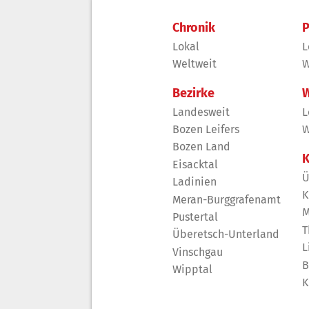
Chronik
P
Lokal
L
Weltweit
W
Bezirke
W
Landesweit
L
Bozen Leifers
W
Bozen Land
K
Eisacktal
Ü
Ladinien
K
Meran-Burggrafenamt
M
Pustertal
T
Überetsch-Unterland
L
Vinschgau
B
Wipptal
K