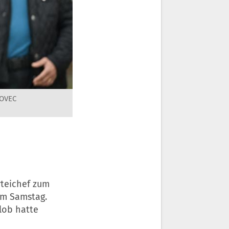
KOVEC
rteichef zum
am Samstag.
lob hatte