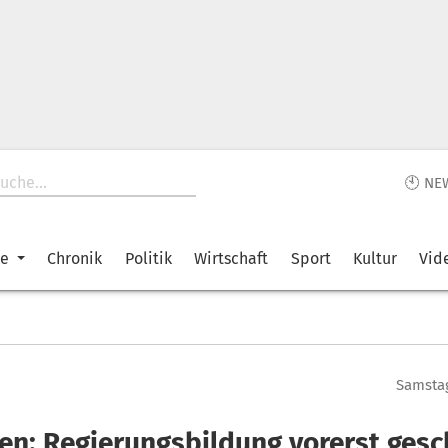
🕙 NE
ke
Chronik
Politik
Wirtschaft
Sport
Kultur
Vid
Samstag
en: Regierungsbildung vorerst gesc