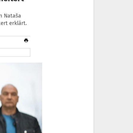
n Nataša
rt erklärt.