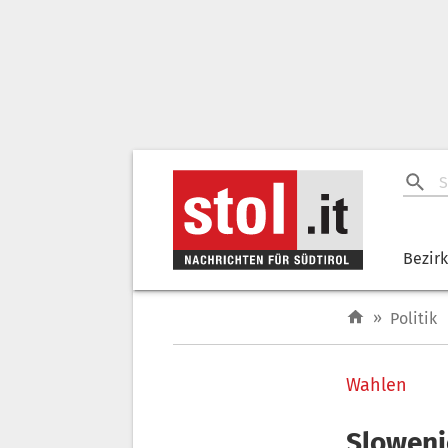
Bezir
»
Politik
Wahlen
Sloweni