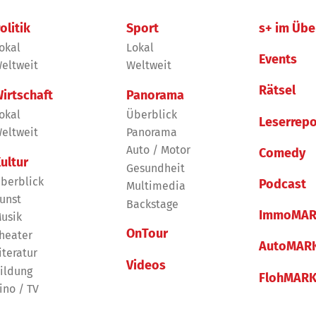
olitik
Sport
s+ im Übe
okal
Lokal
Events
eltweit
Weltweit
Rätsel
irtschaft
Panorama
okal
Überblick
Leserrepo
eltweit
Panorama
Auto / Motor
Comedy
ultur
Gesundheit
berblick
Podcast
Multimedia
unst
Backstage
ImmoMAR
usik
OnTour
heater
AutoMAR
iteratur
Videos
ildung
FlohMAR
ino / TV