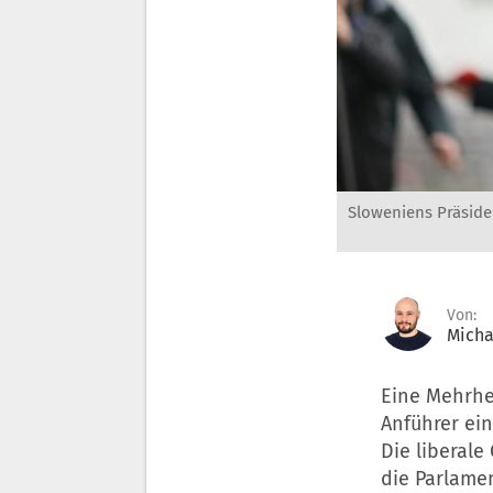
Sloweniens Präside
Von:
Micha
Eine Mehrhei
Anführer ei
Die liberal
die Parlame