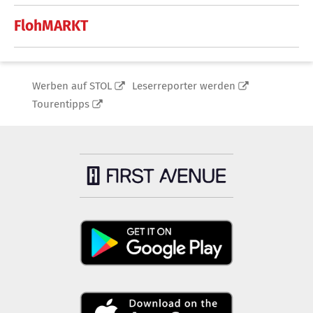
FlohMARKT
Werben auf STOL
Leserreporter werden
Tourentipps