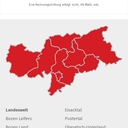
Landesweit
Eisacktal
Bozen Leifers
Pustertal
Bozen Land
Überetsch-Unterland