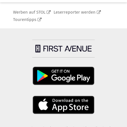
Werben auf STOL
Leserreporter werden
Tourentipps