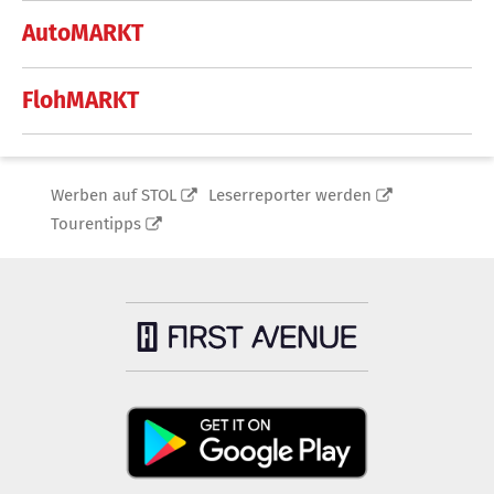
AutoMARKT
FlohMARKT
Werben auf STOL
Leserreporter werden
Tourentipps