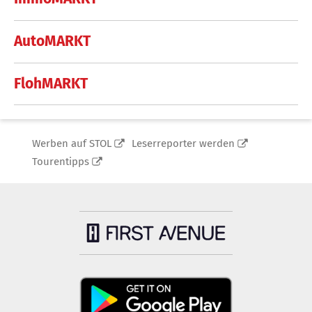
AutoMARKT
FlohMARKT
Werben auf STOL
Leserreporter werden
Tourentipps