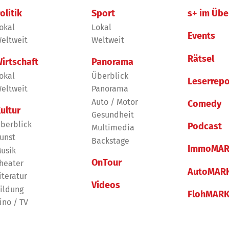
olitik
Sport
s+ im Übe
okal
Lokal
Events
eltweit
Weltweit
Rätsel
irtschaft
Panorama
okal
Überblick
Leserrepo
eltweit
Panorama
Auto / Motor
Comedy
ultur
Gesundheit
berblick
Podcast
Multimedia
unst
Backstage
ImmoMAR
usik
OnTour
heater
AutoMAR
iteratur
Videos
ildung
FlohMAR
ino / TV