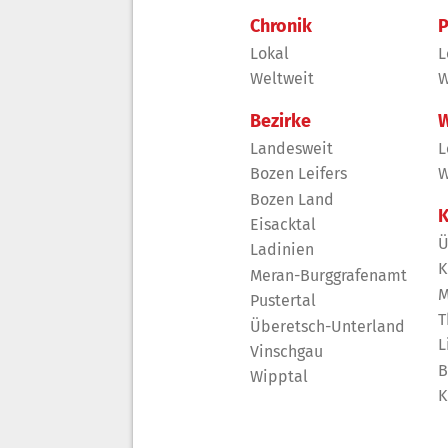
Chronik
P
Lokal
L
Weltweit
W
Bezirke
W
Landesweit
L
Bozen Leifers
W
Bozen Land
K
Eisacktal
Ü
Ladinien
K
Meran-Burggrafenamt
M
Pustertal
T
Überetsch-Unterland
L
Vinschgau
B
Wipptal
K