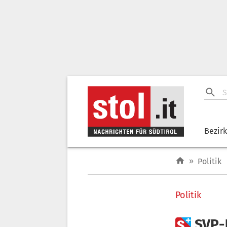
Bezir
»
Politik
Politik

SVP-