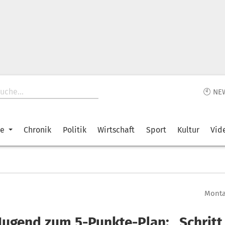
🕙 NE
ke
Chronik
Politik
Wirtschaft
Sport
Kultur
Vid
Montag
Jugend zum 5-Punkte-Plan: „Schritt 