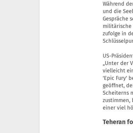
Während der 
und die See
Gespräche sc
militärisch
zufolge in 
Schlüsselpu
US-Präside
„Unter der V
vielleicht e
'Epic Fury' 
geöffnet, de
Scheiterns m
zustimmen, 
einer viel h
Teheran f