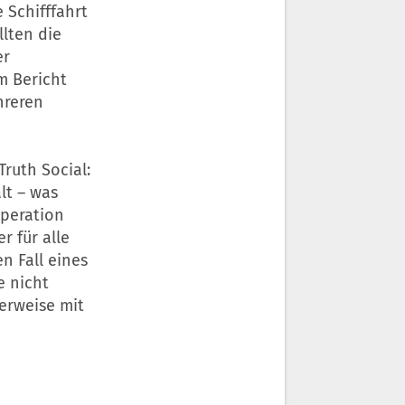
 Schifffahrt
lten die
er
m Bericht
hreren
ruth Social:
lt – was
Operation
r für alle
n Fall eines
e nicht
erweise mit