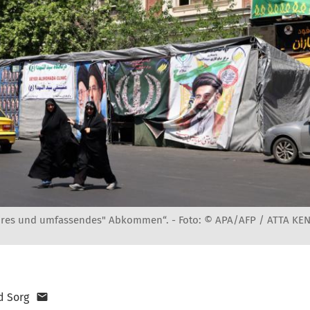
faires und umfassendes" Abkommen“. -
Foto: © APA/AFP / ATTA KE
d Sorg