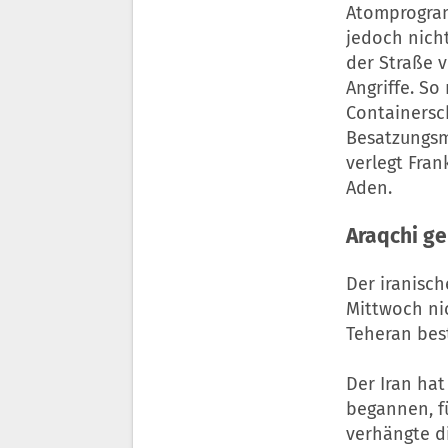
Atomprogram
jedoch nich
der Straße 
Angriffe. So
Containersc
Besatzungsmi
verlegt Fran
Aden.
Araqchi ge
Der iranisc
Mittwoch ni
Teheran bes
Der Iran hat
begannen, fü
verhängte d