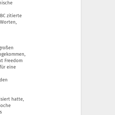
nische
C zitierte
 Worten,
„großen
eingekommen,
ekt Freedom
für eine
 den
iert hatte,
Woche
s