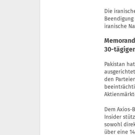
Die iranisch
Beendigung 
iranische N
Memorandu
30-tägige
Pakistan ha
ausgerichte
den Parteien
beeinträchti
Aktienmärkt
Dem Axios-Be
Insider stü
sowohl direk
über eine 1