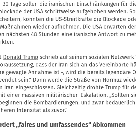
30 Tage sollen die iranischen Einschränkungen für die
blockade der USA schrittweise aufgehoben werden. Sol
heitern, könnten die US-Streitkräfte die Blockade od
e Maßnahmen wieder aufnehmen. Die USA erwarten de
den nächsten 48 Stunden eine iranische Antwort zu me
nkten.
nt
Donald Trump
schrieb auf seinem sozialen Netzwerk T
oraussetzung, dass der Iran sich an das Vereinbarte hä
ine gewagte Annahme ist -, wird die bereits legendäre 
beendet sein.“ Dann werde die Straße von Hormuz wiede
n Iran eingeschlossen. Gleichzeitig drohte Trump für de
it einer massiven militärischen Eskalation. „Sollten si
beginnen die Bombardierungen, und zwar bedauerlich
öheren Intensität als zuvor.“
ordert „faires und umfassendes“ Abkommen