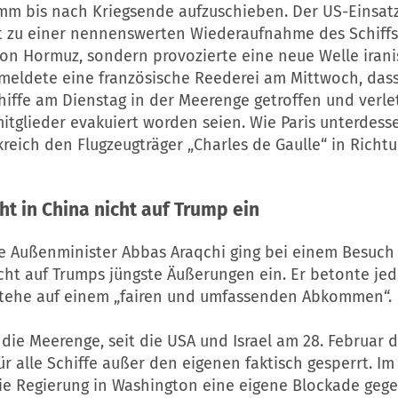
m bis nach Kriegsende aufzuschieben. Der US-Einsatz
t zu einer nennenswerten Wiederaufnahme des Schiffs
von Hormuz, sondern provozierte eine neue Welle iran
 meldete eine französische Reederei am Mittwoch, dass
hiffe am Dienstag in der Meerenge getroffen und verle
tglieder evakuiert worden seien. Wie Paris unterdesse
kreich den Flugzeugträger „Charles de Gaulle“ in Richt
ht in
China
nicht auf Trump ein
he Außenminister Abbas Araqchi ging bei einem Besuch
cht auf Trumps jüngste Äußerungen ein. Er betonte jed
tehe auf einem „fairen und umfassenden Abkommen“.
 die Meerenge, seit die USA und Israel am 28. Februar 
r alle Schiffe außer den eigenen faktisch gesperrt. Im 
ie Regierung in Washington eine eigene Blockade gege