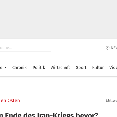
🕙 NE
ke
Chronik
Politik
Wirtschaft
Sport
Kultur
Vid
hen Osten
Mittwo
in Ende des Iran-Kriegs bevor?