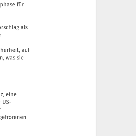
phase für
rschlag als
e
s
herheit, auf
n, was sie
z, eine
r US-
r
ngefrorenen