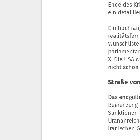
Ende des Kr
ein detailli
Ein hochran
realitätsfer
Wunschliste 
parlamentar
X. Die USA w
nicht schon 
Straße vo
Das endgült
Begrenzung 
Sanktionen r
Urananreich
iranischen 