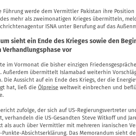
e Führung werde dem Vermittler Pakistan ihre Position 
des mehr als zweimonatigen Krieges übermitteln, mel
achrichtenagentur ISNA unter Berufung auf das Außenm
m sieht ein Ende des Krieges sowie den Begin
n Verhandlungsphase vor
tte im Vormonat die bisher einzigen Friedensgespräch
t. Außerdem übermittelt Islamabad weiterhin Vorschlä
. Die Aussicht auf ein Ende des Kriegs, der die Energi
gt hat, ließ die
Ölpreise
weltweit einbrechen und beflü
e.
richt zufolge, der sich auf US-Regierungsvertreter un
tzt, verhandeln die US-Gesandten Steve Witkoff und Ja
t als auch über Vermittler mit mehreren iranischen Ve
4-Punkte-Absichtserklärung. Das Memorandum sieht d