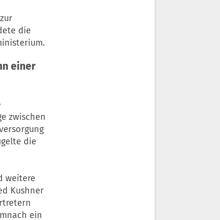
zur
dete die
inisterium.
n einer
e
ge zwischen
eversorgung
gelte die
d weitere
red Kushner
rtretern
emnach ein