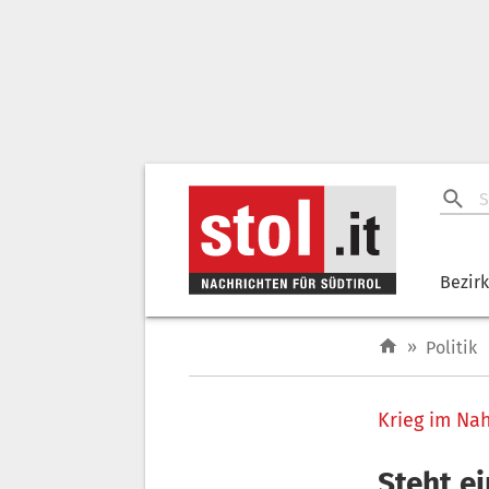
Bezir
»
Politik
Krieg im Na
Steht e