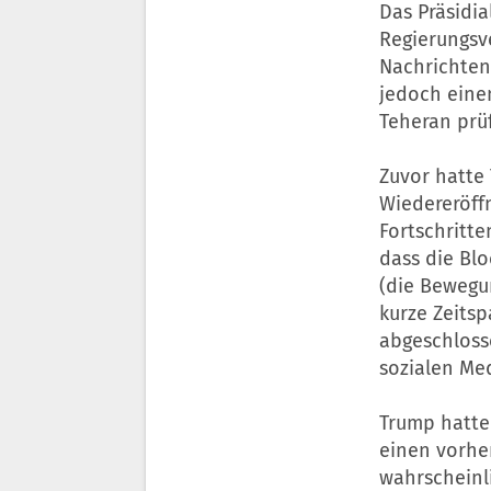
Das Präsidi
Regierungsve
Nachrichten
jedoch eine
Teheran prü
Zuvor hatte 
Wiedereröff
Fortschritt
dass die Blo
(die Bewegu
kurze Zeits
abgeschloss
sozialen Me
Trump hatte 
einen vorhe
wahrscheinli