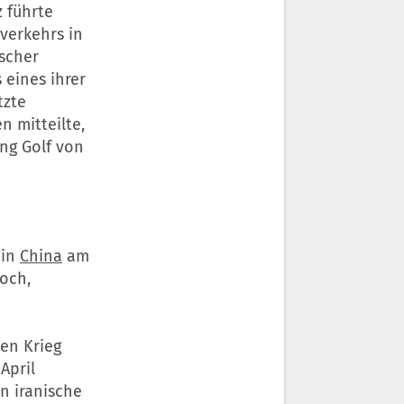
 führte
verkehrs in
ischer
 eines ihrer
tzte
n mitteilte,
ung Golf von
 in
China
am
och,
den Krieg
April
n iranische