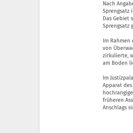
Nach Angabe
Sprengsatz 
Das Gebiet 
Sprengsatz g
Im Rahmen d
von Überwac
zirkulierte
am Boden li
Im Justizpa
Apparat des
hochrangige
früheren As
Anschlags s