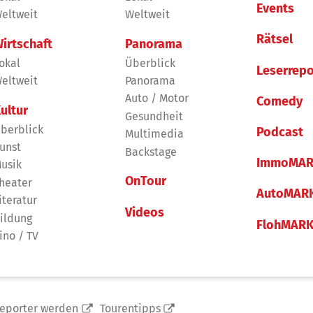
Events
eltweit
Weltweit
Rätsel
irtschaft
Panorama
okal
Überblick
Leserrepo
eltweit
Panorama
Auto / Motor
Comedy
ultur
Gesundheit
berblick
Podcast
Multimedia
unst
Backstage
ImmoMAR
usik
OnTour
heater
AutoMAR
iteratur
Videos
ildung
FlohMAR
ino / TV
reporter werden
Tourentipps