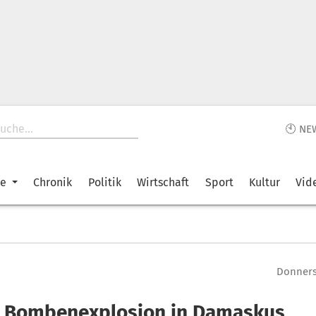
🕙 NE
ke
Chronik
Politik
Wirtschaft
Sport
Kultur
Vid
Donnerst
i Bombenexplosion in Damaskus