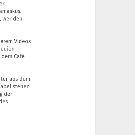
er
Damaskus.
, wer den
derem Videos
Medien
n dem Café
eter aus dem
Dabei stehen
g der
des