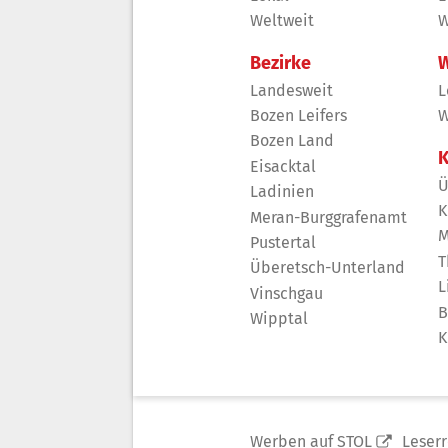
Weltweit
W
Bezirke
W
Landesweit
L
Bozen Leifers
W
Bozen Land
K
Eisacktal
Ü
Ladinien
K
Meran-Burggrafenamt
M
Pustertal
T
Überetsch-Unterland
L
Vinschgau
B
Wipptal
K
Werben auf STOL
Leser