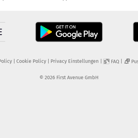
Policy
|
Cookie Policy
|
Privacy Einstellungen
|
|
FAQ
Pu
2
©
2026
First Avenue GmbH