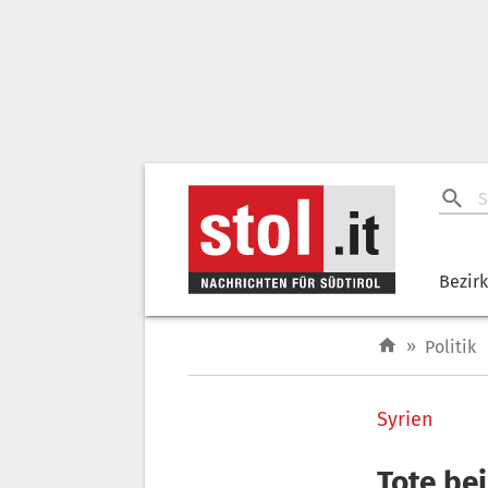
Bezir
»
Politik
Syrien
Tote be