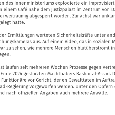
n des Innenministeriums explodierte ein improvisiert
in einem Café nahe dem Justizpalast im Zentrum von 
sei weiträumig abgesperrt worden. Zunächst war unklar
elegt hatte.
er Ermittlungen werteten Sicherheitskräfte unter an
hungskameras aus. Auf einem Video, das in sozialen 
, war zu sehen, wie mehrere Menschen blutüberströmt i
egen.
last laufen seit mehreren Wochen Prozesse gegen Vertr
 Ende 2024 gestürzten Machthabers Bashar al-Assad. 
 Funktionäre vor Gericht, denen Gewalttaten im Auftra
sad-Regierung vorgeworfen werden. Unter den Opfern 
ind nach offiziellen Angaben auch mehrere Anwälte.