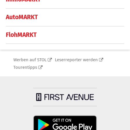
AutoMARKT
FlohMARKT
Werben auf STOL
Leserreporter werden
Tourentipps