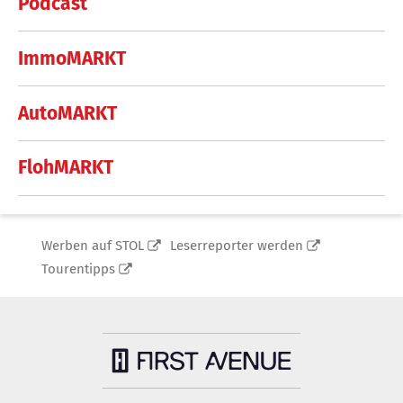
Podcast
ImmoMARKT
AutoMARKT
FlohMARKT
Werben auf STOL
Leserreporter werden
Tourentipps