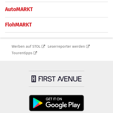
AutoMARKT
FlohMARKT
Werben auf STOL
Leserreporter werden
Tourentipps