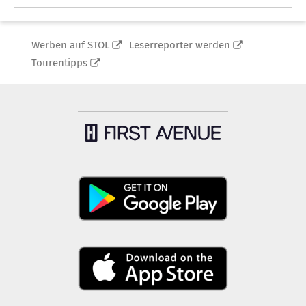
Werben auf STOL
Leserreporter werden
Tourentipps