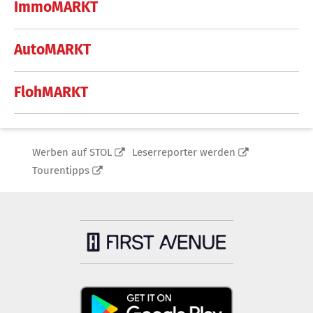
ImmoMARKT
AutoMARKT
FlohMARKT
Werben auf STOL
Leserreporter werden
Tourentipps