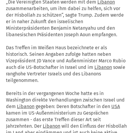
„Die Vereinigten Staaten werden mit dem
Libanon
zusammenarbeiten, um ihm dabei zu helfen, sich vor
der Hisbollah zu schützen“, sagte Trump. Zudem werde
er in naher Zukunft den israelischen
Ministerpräsidenten Benjamin Netanyahu und den
libanesischen Präsidenten Joseph Aoun empfangen.
Das Treffen im Weißen Haus bezeichnete er als
historisch. Seinen Angaben zufolge hatten neben
Vizepräsident JD Vance und Außenminister Marco Rubio
auch die US-Botschafter in Israel und im
Libanon
sowie
ranghohe Vertreter Israels und des Libanons
teilgenommen.
Bereits in der vergangenen Woche hatte es in
Washington direkte Verhandlungen zwischen Israel und
dem
Libanon
gegeben: Deren Botschafter in den
USA
kamen im US-Außenministerium zu Gesprächen
zusammen - das erste Treffen dieser Art seit
Jahrzehnten. Der
Libanon
will den Einfluss der Hisbollah
im Land aber eindämmen und ist auch keine aktive