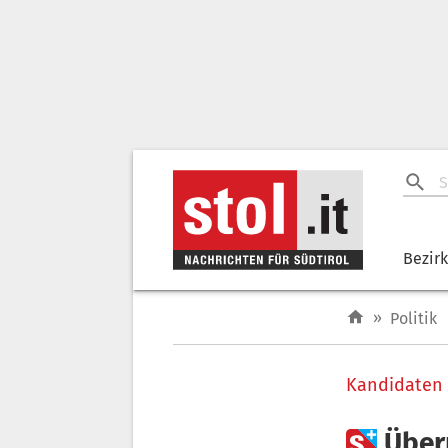
Bezir
»
Politik
Kandidaten

Über