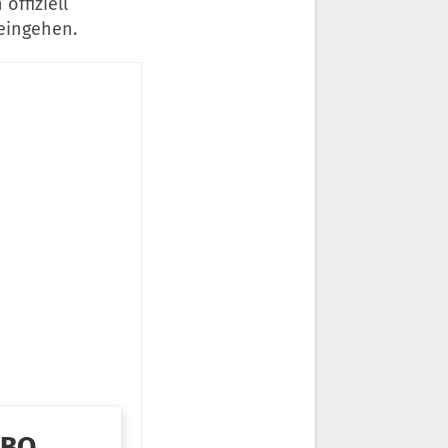
ffiziell
eingehen.