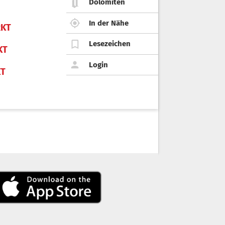
Dolomiten
In der Nähe
KT
Lesezeichen
KT
Login
KT