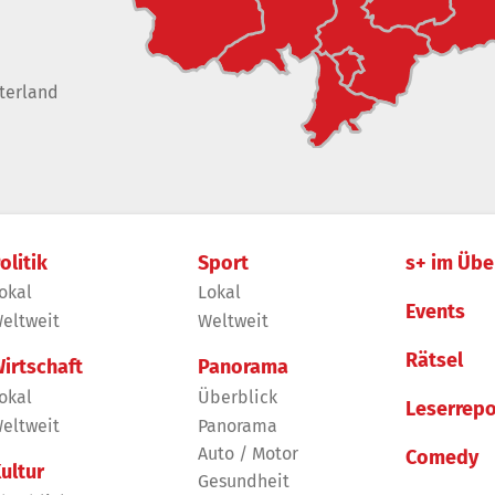
terland
olitik
Sport
s+ im Übe
okal
Lokal
Events
eltweit
Weltweit
Rätsel
irtschaft
Panorama
okal
Überblick
Leserrepo
eltweit
Panorama
Auto / Motor
Comedy
ultur
Gesundheit