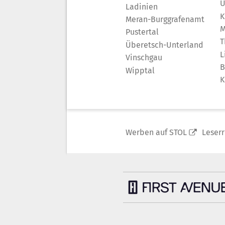
Ü
Ladinien
K
Meran-Burggrafenamt
M
Pustertal
T
Überetsch-Unterland
L
Vinschgau
B
Wipptal
K
Werben auf STOL
Leser