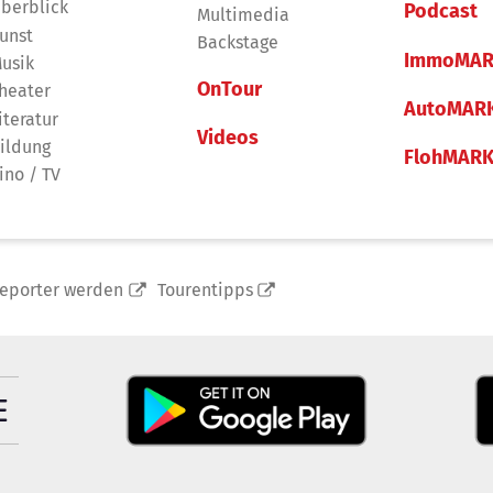
berblick
Podcast
Multimedia
unst
Backstage
ImmoMAR
usik
OnTour
heater
AutoMAR
iteratur
Videos
ildung
FlohMAR
ino / TV
reporter werden
Tourentipps