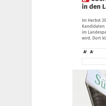
in den 
Im Herbst 2
Kandidaten 
im Landespa
wird. Dort k