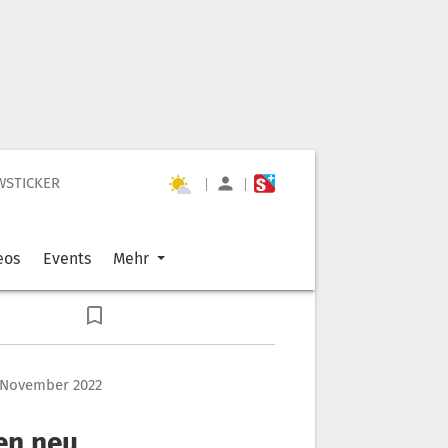
WSTICKER
|
|
eos
Events
Mehr
. November 2022
en neu