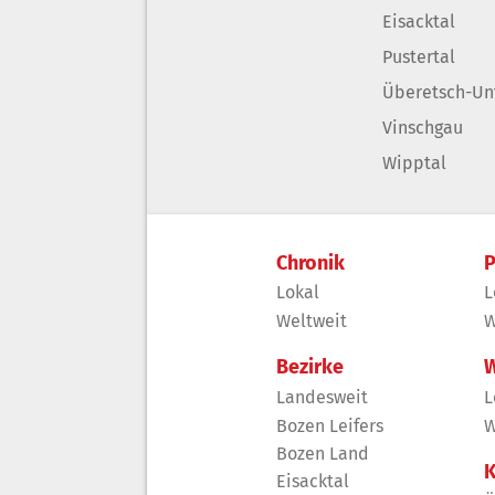
Eisacktal
Pustertal
Überetsch-Un
Vinschgau
Wipptal
Chronik
P
Lokal
L
Weltweit
W
Bezirke
W
Landesweit
L
Bozen Leifers
W
Bozen Land
K
Eisacktal