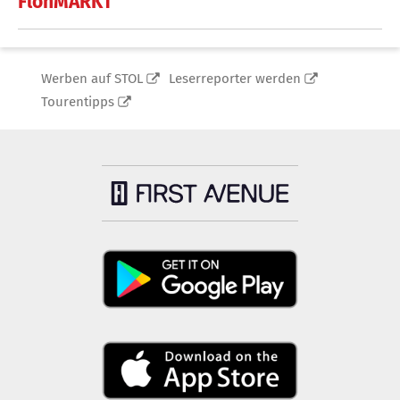
FlohMARKT
Werben auf STOL
Leserreporter werden
Tourentipps