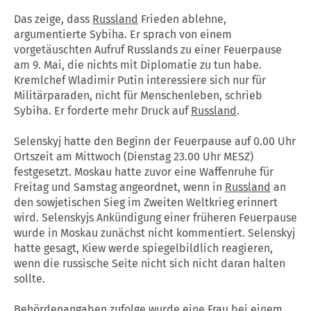
Das zeige, dass
Russland
Frieden ablehne,
argumentierte Sybiha. Er sprach von einem
vorgetäuschten Aufruf Russlands zu einer Feuerpause
am 9. Mai, die nichts mit Diplomatie zu tun habe.
Kremlchef Wladimir Putin interessiere sich nur für
Militärparaden, nicht für Menschenleben, schrieb
Sybiha. Er forderte mehr Druck auf
Russland
.
Selenskyj hatte den Beginn der Feuerpause auf 0.00 Uhr
Ortszeit am Mittwoch (Dienstag 23.00 Uhr MESZ)
festgesetzt. Moskau hatte zuvor eine Waffenruhe für
Freitag und Samstag angeordnet, wenn in
Russland
an
den sowjetischen Sieg im Zweiten Weltkrieg erinnert
wird. Selenskyjs Ankündigung einer früheren Feuerpause
wurde in Moskau zunächst nicht kommentiert. Selenskyj
hatte gesagt, Kiew werde spiegelbildlich reagieren,
wenn die russische Seite nicht sich nicht daran halten
sollte.
Behördenangaben zufolge wurde eine Frau bei einem