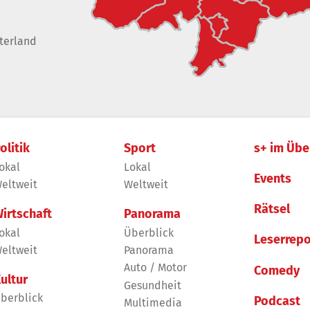
terland
olitik
Sport
s+ im Übe
okal
Lokal
Events
eltweit
Weltweit
Rätsel
irtschaft
Panorama
okal
Überblick
Leserrepo
eltweit
Panorama
Auto / Motor
Comedy
ultur
Gesundheit
berblick
Podcast
Multimedia