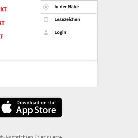
In der Nähe
KT
Lesezeichen
KT
Login
KT
|
sh-Nachrichten
Netiquette