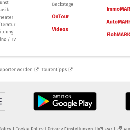
unst
Backstage
ImmoMAR
usik
OnTour
heater
AutoMAR
iteratur
Videos
ildung
FlohMAR
ino / TV
reporter werden
Tourentipps
Policy
|
Cookie Policy
|
Privacy Einstellungen
|
|
FAQ
Pu
2