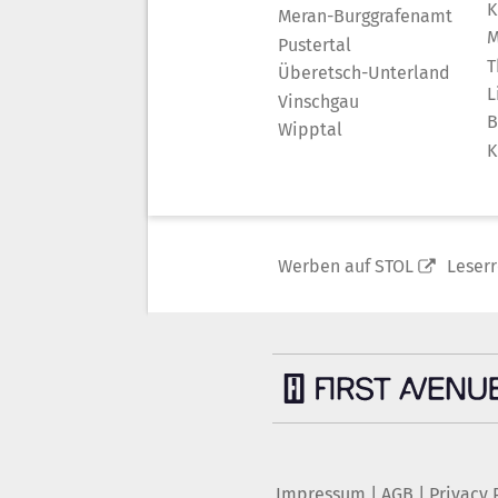
K
Meran-Burggrafenamt
M
Pustertal
T
Überetsch-Unterland
L
Vinschgau
B
Wipptal
K
Werben auf STOL
Leser
Impressum
|
AGB
|
Privacy 