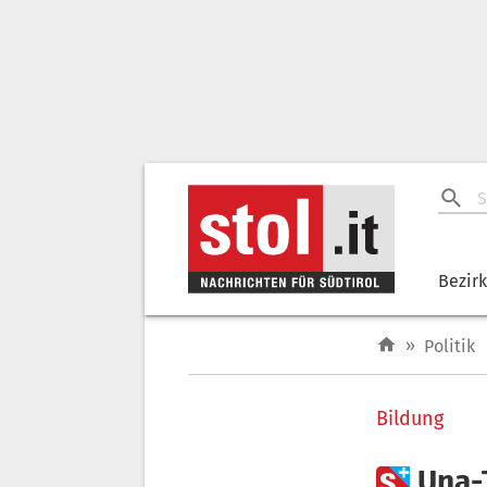
Bezir
»
Politik
Bildung

Una-