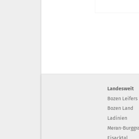
Landesweit
Bozen Leifers
Bozen Land
Ladinien
Meran-Burggr
Eisacktal