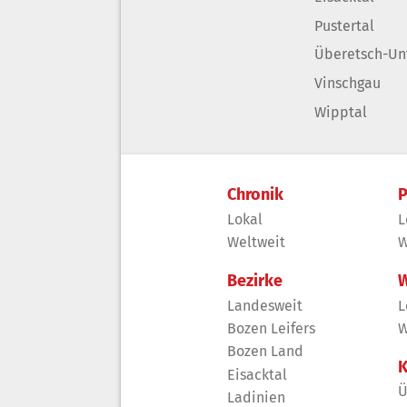
Pustertal
Überetsch-Un
Vinschgau
Wipptal
Chronik
P
Lokal
L
Weltweit
W
Bezirke
W
Landesweit
L
Bozen Leifers
W
Bozen Land
K
Eisacktal
Ü
Ladinien