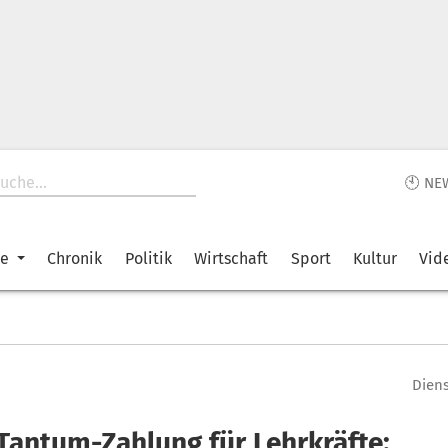
🕙 NE
ke
Chronik
Politik
Wirtschaft
Sport
Kultur
Vid
Diens
Tantum-Zahlung für Lehrkräfte: