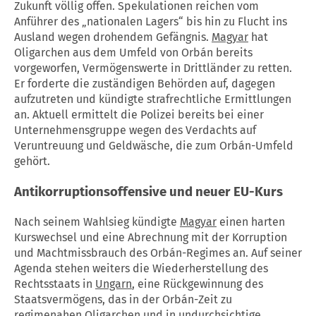
Zukunft völlig offen. Spekulationen reichen vom
Anführer des „nationalen Lagers“ bis hin zu Flucht ins
Ausland wegen drohendem Gefängnis.
Magyar
hat
Oligarchen aus dem Umfeld von Orbán bereits
vorgeworfen, Vermögenswerte in Drittländer zu retten.
Er forderte die zuständigen Behörden auf, dagegen
aufzutreten und kündigte strafrechtliche Ermittlungen
an. Aktuell ermittelt die Polizei bereits bei einer
Unternehmensgruppe wegen des Verdachts auf
Veruntreuung und Geldwäsche, die zum Orbán-Umfeld
gehört.
Antikorruptionsoffensive und neuer EU-Kurs
Nach seinem Wahlsieg kündigte
Magyar
einen harten
Kurswechsel und eine Abrechnung mit der Korruption
und Machtmissbrauch des Orbán-Regimes an. Auf seiner
Agenda stehen weiters die Wiederherstellung des
Rechtsstaats in
Ungarn
, eine Rückgewinnung des
Staatsvermögens, das in der Orbán-Zeit zu
regimenahen Oligarchen und in undurchsichtige