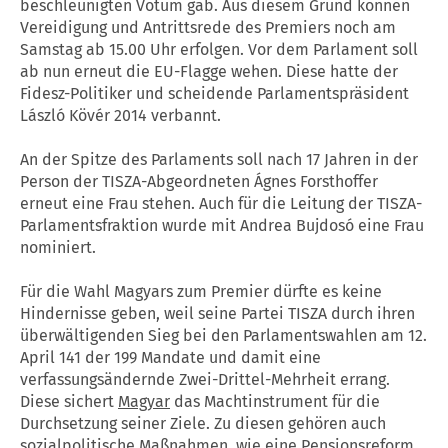
beschleunigten Votum gab. Aus diesem Grund können
Vereidigung und Antrittsrede des Premiers noch am
Samstag ab 15.00 Uhr erfolgen. Vor dem Parlament soll
ab nun erneut die EU-Flagge wehen. Diese hatte der
Fidesz-Politiker und scheidende Parlamentspräsident
László Kövér 2014 verbannt.
An der Spitze des Parlaments soll nach 17 Jahren in der
Person der TISZA-Abgeordneten Ágnes Forsthoffer
erneut eine Frau stehen. Auch für die Leitung der TISZA-
Parlamentsfraktion wurde mit Andrea Bujdosó eine Frau
nominiert.
Für die Wahl Magyars zum Premier dürfte es keine
Hindernisse geben, weil seine Partei TISZA durch ihren
überwältigenden Sieg bei den Parlamentswahlen am 12.
April 141 der 199 Mandate und damit eine
verfassungsändernde Zwei-Drittel-Mehrheit errang.
Diese sichert
Magyar
das Machtinstrument für die
Durchsetzung seiner Ziele. Zu diesen gehören auch
sozialpolitische Maßnahmen, wie eine Pensionsreform,