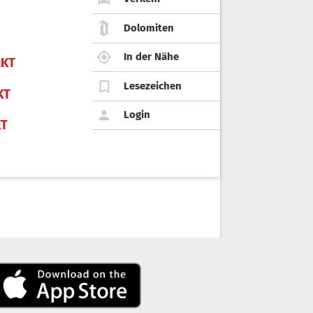
Dolomiten
In der Nähe
KT
Lesezeichen
KT
Login
KT