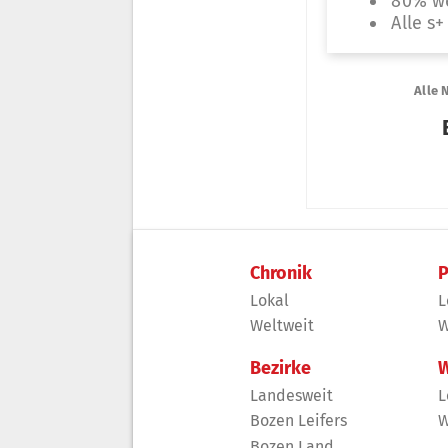
Chronik
P
Lokal
L
Weltweit
W
Bezirke
W
Landesweit
L
Bozen Leifers
W
Bozen Land