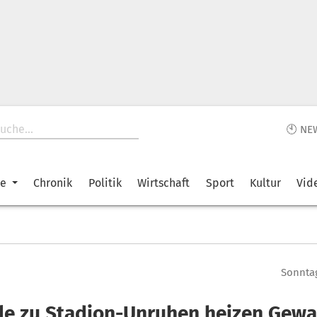
🕙 NE
ke
Chronik
Politik
Wirtschaft
Sport
Kultur
Vid
Sonntag
ile zu Stadion-Unruhen heizen Gewal