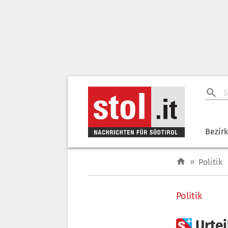
Bezir
»
Politik
Politik

Urte