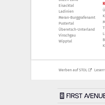
K
Eisacktal
Ü
Ladinien
K
Meran-Burggrafenamt
M
Pustertal
T
Überetsch-Unterland
L
Vinschgau
B
Wipptal
K
Werben auf STOL
Leser