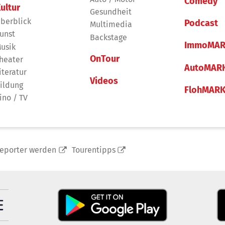
Comedy
ultur
Gesundheit
berblick
Podcast
Multimedia
unst
Backstage
ImmoMAR
usik
OnTour
heater
AutoMAR
iteratur
Videos
ildung
FlohMAR
ino / TV
reporter werden
Tourentipps