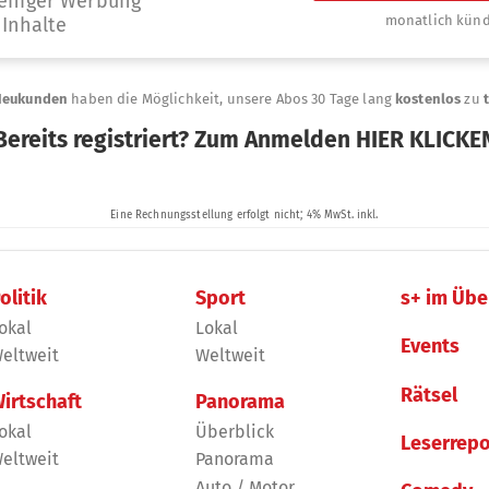
olitik
Sport
s+ im Übe
okal
Lokal
Events
eltweit
Weltweit
Rätsel
irtschaft
Panorama
okal
Überblick
Leserrepo
eltweit
Panorama
Auto / Motor