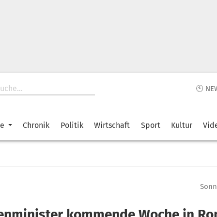
🕙 NE
ke
Chronik
Politik
Wirtschaft
Sport
Kultur
Vid
Sonnt
enminister kommende Woche in Ro