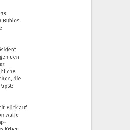
ens
n Rubios
e
äsident
egen den
er
chliche
ehen, die
Papst
:
t Blick auf
tomwaffe
mp-
en
Krieg