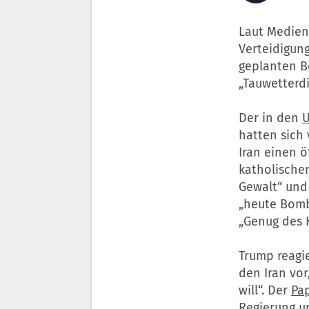
Laut Medien 
Verteidigung
geplanten B
„Tauwetterdi
Der in den
hatten sich
Iran einen ö
katholischen
Gewalt“ und 
„heute Bomb
„Genug des K
Trump reagie
den Iran vo
will“. Der
Pa
Regierung un