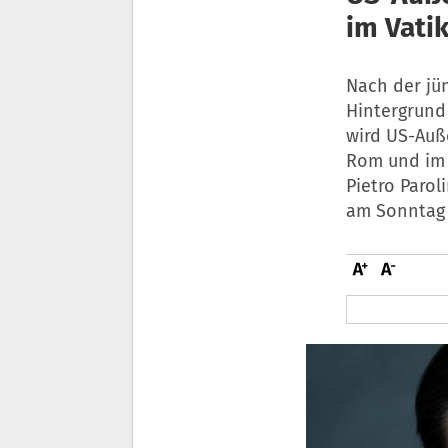
im Vati
Nach der jü
Hintergrund 
wird US-Auß
Rom und im 
Pietro Parol
am Sonntag 