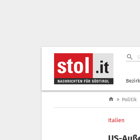
Bezir
»
Politik
Italien
US-Auß