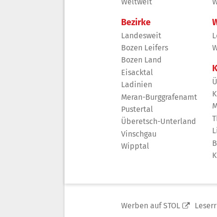
Weltweit
W
Bezirke
W
Landesweit
L
Bozen Leifers
W
Bozen Land
K
Eisacktal
Ü
Ladinien
K
Meran-Burggrafenamt
M
Pustertal
T
Überetsch-Unterland
L
Vinschgau
B
Wipptal
K
Werben auf STOL
Leser