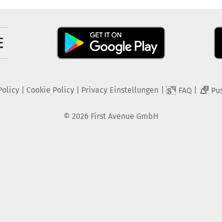
Policy
|
Cookie Policy
|
Privacy Einstellungen
|
|
FAQ
Pu
2
©
2026
First Avenue GmbH