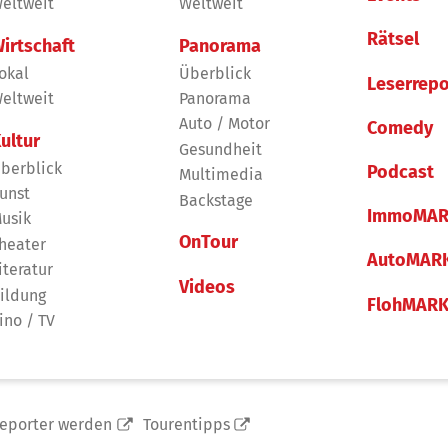
eltweit
Weltweit
Rätsel
irtschaft
Panorama
okal
Überblick
Leserrepo
eltweit
Panorama
Auto / Motor
Comedy
ultur
Gesundheit
berblick
Podcast
Multimedia
unst
Backstage
ImmoMAR
usik
OnTour
heater
AutoMAR
iteratur
Videos
ildung
FlohMAR
ino / TV
reporter werden
Tourentipps