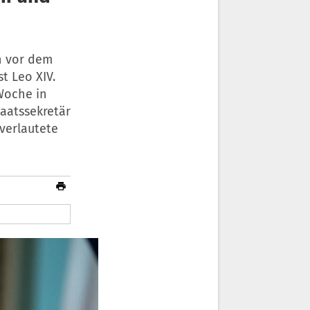
n vor dem
t Leo XIV.
Woche in
aatssekretär
 verlautete