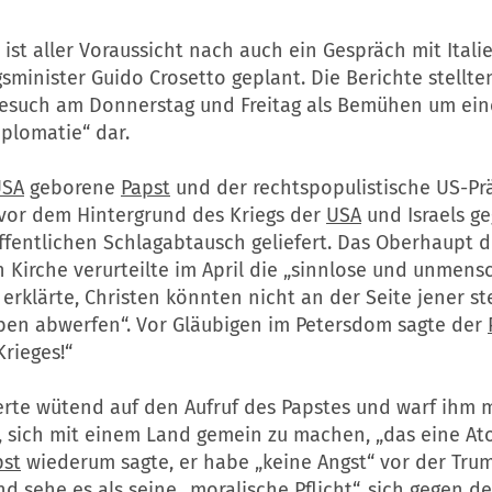
ist aller Voraussicht nach auch ein Gespräch mit Itali
sminister Guido Crosetto geplant. Die Berichte stellte
esuch am Donnerstag und Freitag als Bemühen um ein
plomatie“ dar.
USA
geborene
Papst
und der rechtspopulistische US-Pr
 vor dem Hintergrund des Kriegs der
USA
und Israels g
ffentlichen Schlagabtausch geliefert. Das Oberhaupt d
 Kirche verurteilte im April die „sinnlose und unmens
erklärte, Christen könnten nicht an der Seite jener st
en abwerfen“. Vor Gläubigen im Petersdom sagte der
rieges!“
rte wütend auf den Aufruf des Papstes und warf ihm mi
r, sich mit einem Land gemein zu machen, „das eine A
pst
wiederum sagte, er habe „keine Angst“ vor der Tru
d sehe es als seine „moralische Pflicht“, sich gegen d