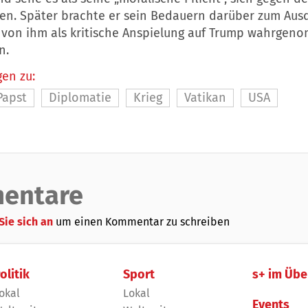
en. Später brachte er sein Bedauern darüber zum Ausd
von ihm als kritische Anspielung auf Trump wahrgen
n.
en zu:
Papst
Diplomatie
Krieg
Vatikan
USA
entare
Sie sich an
um einen Kommentar zu schreiben
olitik
Sport
s+ im Übe
okal
Lokal
Events