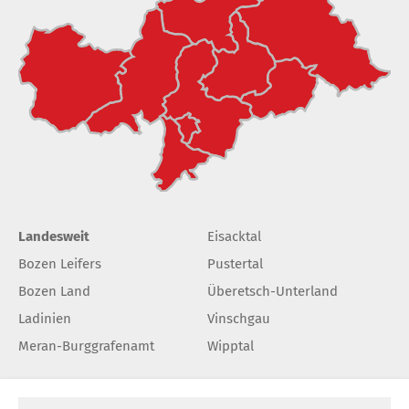
Landesweit
Eisacktal
Bozen Leifers
Pustertal
Bozen Land
Überetsch-Unterland
Ladinien
Vinschgau
Meran-Burggrafenamt
Wipptal