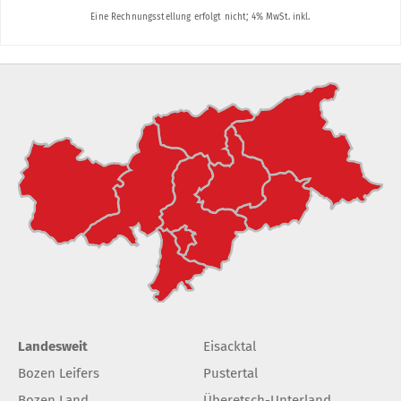
Landesweit
Eisacktal
Bozen Leifers
Pustertal
Bozen Land
Überetsch-Unterland