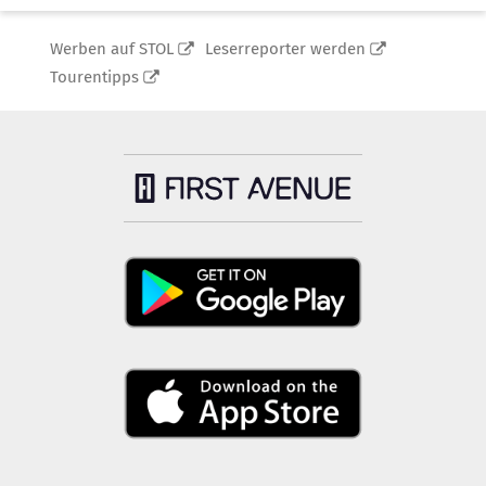
Werben auf STOL
Leserreporter werden
Tourentipps