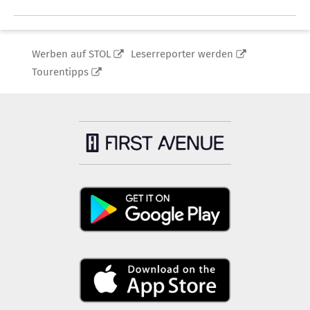
Werben auf STOL
Leserreporter werden
Tourentipps