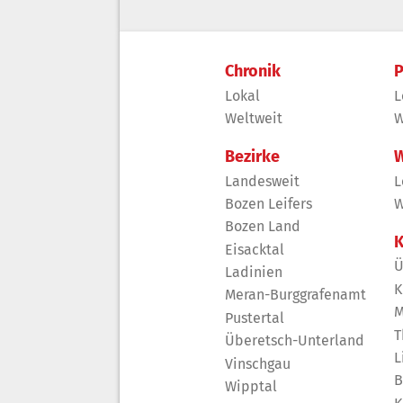
Chronik
P
Lokal
L
Weltweit
W
Bezirke
W
Landesweit
L
Bozen Leifers
W
Bozen Land
K
Eisacktal
Ü
Ladinien
K
Meran-Burggrafenamt
M
Pustertal
T
Überetsch-Unterland
L
Vinschgau
B
Wipptal