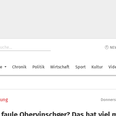
🕙 NE
ke
Chronik
Politik
Wirtschaft
Sport
Kultur
Vid
gung
Donnerst
 faule Obervinschger? Das hat viel 