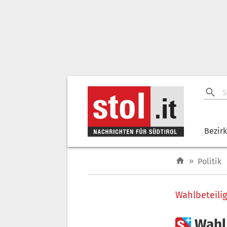
Bezir
»
Politik
Wahlbeteili

Wahl