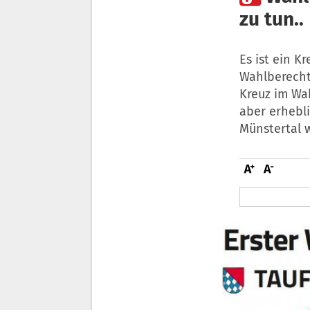
zu tun..
Es ist ein K
Wahlberecht
Kreuz im Wah
aber erhebl
Münstertal w