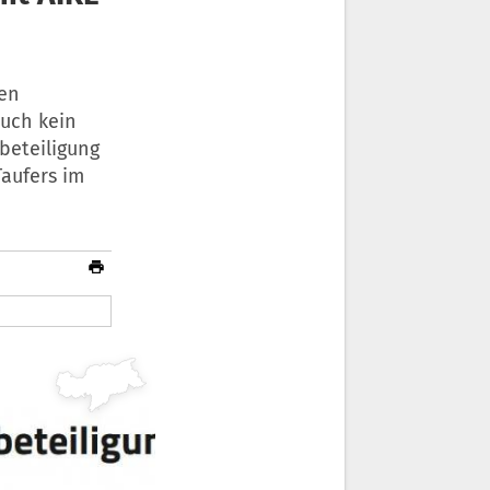
nen
uch kein
lbeteiligung
aufers im