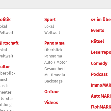
olitik
Sport
s+ im Übe
okal
Lokal
Events
eltweit
Weltweit
Rätsel
irtschaft
Panorama
okal
Überblick
Leserrepo
eltweit
Panorama
Auto / Motor
Comedy
ultur
Gesundheit
berblick
Podcast
Multimedia
unst
Backstage
ImmoMAR
usik
OnTour
heater
AutoMAR
iteratur
Videos
ildung
FlohMAR