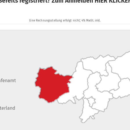
afenamt
terland