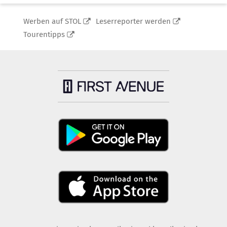
Werben auf STOL
Leserreporter werden
Tourentipps